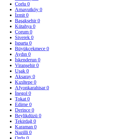
Çorlu
0
Arnavutköy
0
İzmit
0
Başakşehir
0
Kütahya
0
Çorum
0
Siverek
0
Isparta
0
Büyükçekmece
0
Aydın
0
İskenderun
0
Viranşehir
0
Uşak
0
Aksaray
0
Kızıltepe
0
Afyonkarahisar
0
İnegol
0
Tokat
0
Edirne
0
Derince
0
Beylikdüzü
0
Tekirdağ
0
Karaman
0
Nazilli
0
Ordu
0