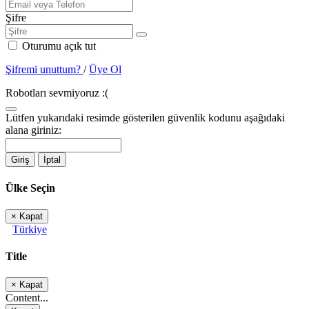
Şifre
Oturumu açık tut
Şifremi unuttum?
/
Üye Ol
Robotları sevmiyoruz :(
Lütfen yukarıdaki resimde gösterilen güvenlik kodunu aşağıdaki
alana giriniz:
Giriş
İptal
Ülke Seçin
×
Kapat
Türkiye
Title
×
Kapat
Content...