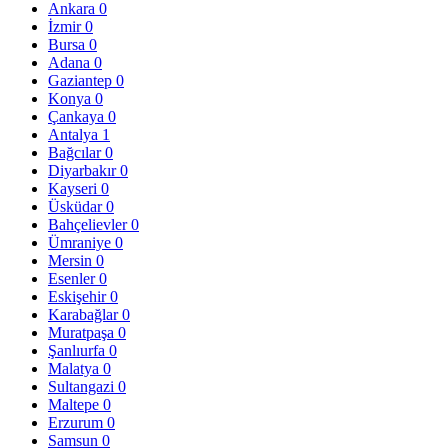
Ankara
0
İzmir
0
Bursa
0
Adana
0
Gaziantep
0
Konya
0
Çankaya
0
Antalya
1
Bağcılar
0
Diyarbakır
0
Kayseri
0
Üsküdar
0
Bahçelievler
0
Ümraniye
0
Mersin
0
Esenler
0
Eskişehir
0
Karabağlar
0
Muratpaşa
0
Şanlıurfa
0
Malatya
0
Sultangazi
0
Maltepe
0
Erzurum
0
Samsun
0