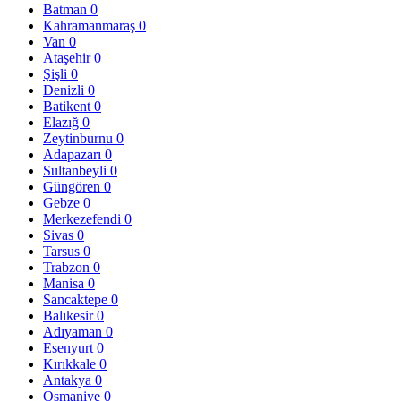
Batman
0
Kahramanmaraş
0
Van
0
Ataşehir
0
Şişli
0
Denizli
0
Batikent
0
Elazığ
0
Zeytinburnu
0
Adapazarı
0
Sultanbeyli
0
Güngören
0
Gebze
0
Merkezefendi
0
Sivas
0
Tarsus
0
Trabzon
0
Manisa
0
Sancaktepe
0
Balıkesir
0
Adıyaman
0
Esenyurt
0
Kırıkkale
0
Antakya
0
Osmaniye
0