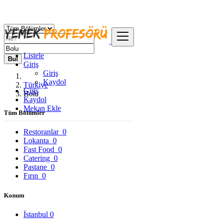
Listele
Bul
Giriş
Giriş
Kaydol
Türkiye
Giriş
Bolu
Kaydol
Mekan Ekle
Tüm Bölümler
Restoranlar
0
Lokanta
0
Fast Food
0
Catering
0
Pastane
0
Fırın
0
Konum
İstanbul
0