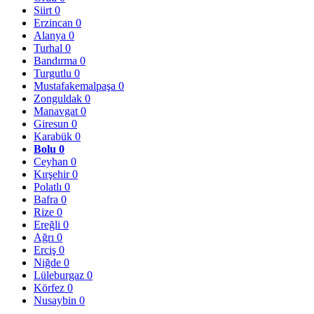
Siirt
0
Erzincan
0
Alanya
0
Turhal
0
Bandırma
0
Turgutlu
0
Mustafakemalpaşa
0
Zonguldak
0
Manavgat
0
Giresun
0
Karabük
0
Bolu
0
Ceyhan
0
Kırşehir
0
Polatlı
0
Bafra
0
Rize
0
Ereğli
0
Ağrı
0
Erciş
0
Niğde
0
Lüleburgaz
0
Körfez
0
Nusaybin
0