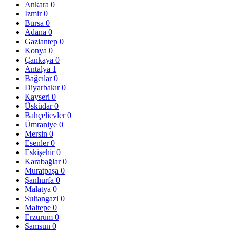
Ankara
0
İzmir
0
Bursa
0
Adana
0
Gaziantep
0
Konya
0
Çankaya
0
Antalya
1
Bağcılar
0
Diyarbakır
0
Kayseri
0
Üsküdar
0
Bahçelievler
0
Ümraniye
0
Mersin
0
Esenler
0
Eskişehir
0
Karabağlar
0
Muratpaşa
0
Şanlıurfa
0
Malatya
0
Sultangazi
0
Maltepe
0
Erzurum
0
Samsun
0