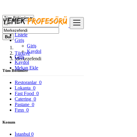
Listele
Bul
Giriş
Giriş
Kaydol
Türkiye
Giriş
Merkezefendi
Kaydol
Mekan Ekle
Tüm Bölümler
Restoranlar
0
Lokanta
0
Fast Food
0
Catering
0
Pastane
0
Fırın
0
Konum
İstanbul
0