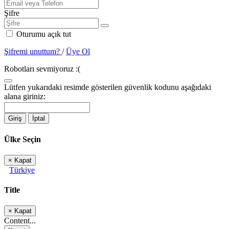
Şifre
Oturumu açık tut
Şifremi unuttum?
/
Üye Ol
Robotları sevmiyoruz :(
Lütfen yukarıdaki resimde gösterilen güvenlik kodunu aşağıdaki
alana giriniz:
Giriş
İptal
Ülke Seçin
×
Kapat
Türkiye
Title
×
Kapat
Content...