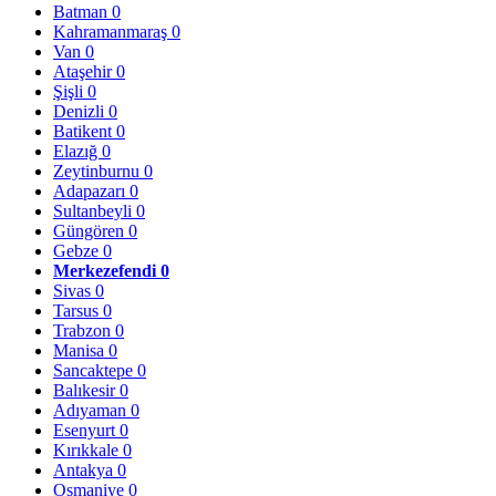
Batman
0
Kahramanmaraş
0
Van
0
Ataşehir
0
Şişli
0
Denizli
0
Batikent
0
Elazığ
0
Zeytinburnu
0
Adapazarı
0
Sultanbeyli
0
Güngören
0
Gebze
0
Merkezefendi
0
Sivas
0
Tarsus
0
Trabzon
0
Manisa
0
Sancaktepe
0
Balıkesir
0
Adıyaman
0
Esenyurt
0
Kırıkkale
0
Antakya
0
Osmaniye
0