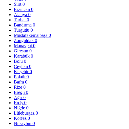
Siirt
0
Erzincan
0
Alanya
0
Turhal
0
Bandırma
0
Turgutlu
0
Mustafakemalpaşa
0
Zonguldak
0
Manavgat
0
Giresun
0
Karabük
0
Bolu
0
Ceyhan
0
Kırşehir
0
Polatlı
0
Bafra
0
Rize
0
Ereğli
0
Ağrı
0
Erciş
0
Niğde
0
Lüleburgaz
0
Körfez
0
Nusaybin
0