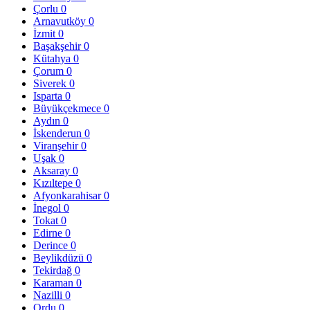
Çorlu
0
Arnavutköy
0
İzmit
0
Başakşehir
0
Kütahya
0
Çorum
0
Siverek
0
Isparta
0
Büyükçekmece
0
Aydın
0
İskenderun
0
Viranşehir
0
Uşak
0
Aksaray
0
Kızıltepe
0
Afyonkarahisar
0
İnegol
0
Tokat
0
Edirne
0
Derince
0
Beylikdüzü
0
Tekirdağ
0
Karaman
0
Nazilli
0
Ordu
0