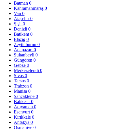
Batman
0
Kahramanmaraş
0
Van
0
Ataşehir
0
Şişli
0
Denizli
0
Batikent
0
Elazığ
0
Zeytinburnu
0
Adapazarı
0
Sultanbeyli
0
Güngören
0
Gebze
0
Merkezefendi
0
Sivas
0
Tarsus
0
Trabzon
0
Manisa
0
Sancaktepe
0
Balıkesir
0
Adıyaman
0
Esenyurt
0
Kırıkkale
0
Antakya
0
Osmaniye
0