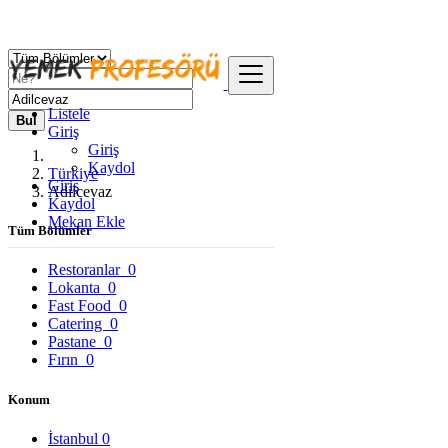
Listele
Bul
Giriş
Giriş
Kaydol
Türkiye
Giriş
Adilcevaz
Kaydol
Mekan Ekle
Tüm Bölümler
Restoranlar
0
Lokanta
0
Fast Food
0
Catering
0
Pastane
0
Fırın
0
Konum
İstanbul
0