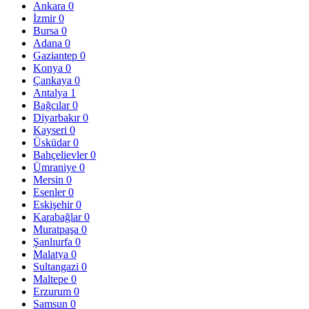
Ankara
0
İzmir
0
Bursa
0
Adana
0
Gaziantep
0
Konya
0
Çankaya
0
Antalya
1
Bağcılar
0
Diyarbakır
0
Kayseri
0
Üsküdar
0
Bahçelievler
0
Ümraniye
0
Mersin
0
Esenler
0
Eskişehir
0
Karabağlar
0
Muratpaşa
0
Şanlıurfa
0
Malatya
0
Sultangazi
0
Maltepe
0
Erzurum
0
Samsun
0