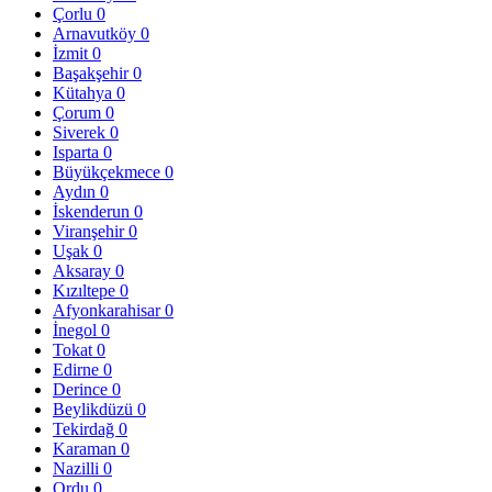
Çorlu
0
Arnavutköy
0
İzmit
0
Başakşehir
0
Kütahya
0
Çorum
0
Siverek
0
Isparta
0
Büyükçekmece
0
Aydın
0
İskenderun
0
Viranşehir
0
Uşak
0
Aksaray
0
Kızıltepe
0
Afyonkarahisar
0
İnegol
0
Tokat
0
Edirne
0
Derince
0
Beylikdüzü
0
Tekirdağ
0
Karaman
0
Nazilli
0
Ordu
0