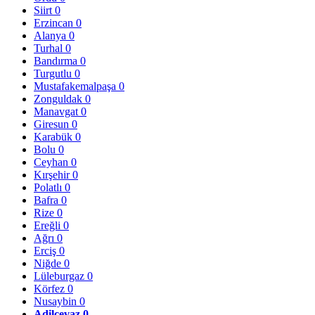
Siirt
0
Erzincan
0
Alanya
0
Turhal
0
Bandırma
0
Turgutlu
0
Mustafakemalpaşa
0
Zonguldak
0
Manavgat
0
Giresun
0
Karabük
0
Bolu
0
Ceyhan
0
Kırşehir
0
Polatlı
0
Bafra
0
Rize
0
Ereğli
0
Ağrı
0
Erciş
0
Niğde
0
Lüleburgaz
0
Körfez
0
Nusaybin
0
Adilcevaz
0