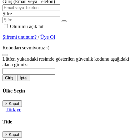
Giriş (Email veya Telefon)
Şifre
Oturumu açık tut
Şifremi unuttum?
/
Üye Ol
Robotları sevmiyoruz :(
Lütfen yukarıdaki resimde gösterilen güvenlik kodunu aşağıdaki
alana giriniz:
Giriş
İptal
Ülke Seçin
×
Kapat
Türkiye
Title
×
Kapat