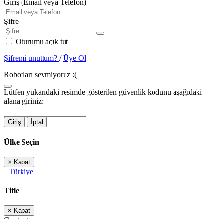
Giriş (Email veya Telefon)
Şifre
Oturumu açık tut
Şifremi unuttum?
/
Üye Ol
Robotları sevmiyoruz :(
Lütfen yukarıdaki resimde gösterilen güvenlik kodunu aşağıdaki
alana giriniz:
Giriş
İptal
Ülke Seçin
×
Kapat
Türkiye
Title
×
Kapat