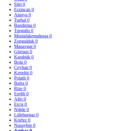
Siirt
0
Erzincan
0
Alanya
0
Turhal
0
Bandırma
0
Turgutlu
0
Mustafakemalpaşa
0
Zonguldak
0
Manavgat
0
Giresun
0
Karabük
0
Bolu
0
Ceyhan
0
Kırşehir
0
Polatlı
0
Bafra
0
Rize
0
Ereğli
0
Ağrı
0
Erciş
0
Niğde
0
Lüleburgaz
0
Körfez
0
Nusaybin
0
Ambar
0