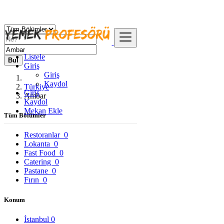
Listele
Bul
Giriş
Giriş
Kaydol
Türkiye
Giriş
Ambar
Kaydol
Mekan Ekle
Tüm Bölümler
Restoranlar
0
Lokanta
0
Fast Food
0
Catering
0
Pastane
0
Fırın
0
Konum
İstanbul
0