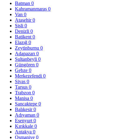
Batman
0
Kahramanmaraş
0
Van
0
Ataşehir
0
Şişli
0
Denizli
0
Batikent
0
Elazığ
0
Zeytinburnu
0
Adapazarı
0
Sultanbeyli
0
Güngören
0
Gebze
0
Merkezefendi
0
Sivas
0
Tarsus
0
Trabzon
0
Manisa
0
Sancaktepe
0
Balıkesir
0
Adıyaman
0
Esenyurt
0
Kırıkkale
0
Antakya
0
Osmaniye
0