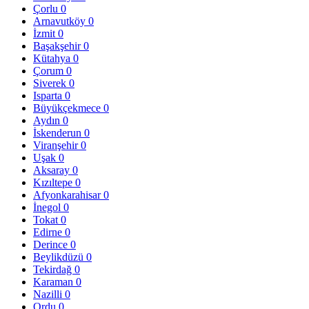
Çorlu
0
Arnavutköy
0
İzmit
0
Başakşehir
0
Kütahya
0
Çorum
0
Siverek
0
Isparta
0
Büyükçekmece
0
Aydın
0
İskenderun
0
Viranşehir
0
Uşak
0
Aksaray
0
Kızıltepe
0
Afyonkarahisar
0
İnegol
0
Tokat
0
Edirne
0
Derince
0
Beylikdüzü
0
Tekirdağ
0
Karaman
0
Nazilli
0
Ordu
0