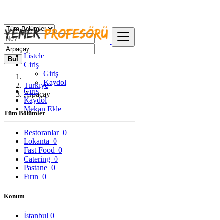
Listele
Bul
Giriş
Giriş
Kaydol
Türkiye
Giriş
Arpaçay
Kaydol
Mekan Ekle
Tüm Bölümler
Restoranlar
0
Lokanta
0
Fast Food
0
Catering
0
Pastane
0
Fırın
0
Konum
İstanbul
0