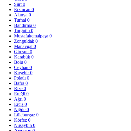
Siirt
0
Erzincan
0
Alanya
0
Turhal
0
Bandırma
0
Turgutlu
0
Mustafakemalpaşa
0
Zonguldak
0
Manavgat
0
Giresun
0
Karabük
0
Bolu
0
Ceyhan
0
Kırşehir
0
Polatlı
0
Bafra
0
Rize
0
Ereğli
0
Ağrı
0
Erciş
0
Niğde
0
Lüleburgaz
0
Körfez
0
Nusaybin
0
Arpaçay
0