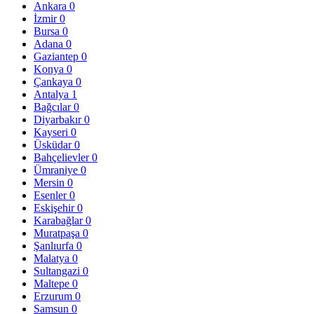
Ankara
0
İzmir
0
Bursa
0
Adana
0
Gaziantep
0
Konya
0
Çankaya
0
Antalya
1
Bağcılar
0
Diyarbakır
0
Kayseri
0
Üsküdar
0
Bahçelievler
0
Ümraniye
0
Mersin
0
Esenler
0
Eskişehir
0
Karabağlar
0
Muratpaşa
0
Şanlıurfa
0
Malatya
0
Sultangazi
0
Maltepe
0
Erzurum
0
Samsun
0