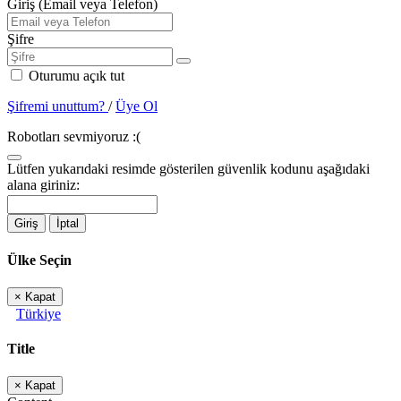
Giriş (Email veya Telefon)
Şifre
Oturumu açık tut
Şifremi unuttum?
/
Üye Ol
Robotları sevmiyoruz :(
Lütfen yukarıdaki resimde gösterilen güvenlik kodunu aşağıdaki
alana giriniz:
Giriş
İptal
Ülke Seçin
×
Kapat
Türkiye
Title
×
Kapat