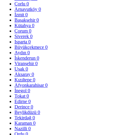
Çorlu
0
Arnavutköy
0
İzmit
0
Başakşehir
0
Kütahya
0
Çorum
0
Siverek
0
Isparta
0
Büyükçekmece
0
Aydın
0
İskenderun
0
Viranşehir
0
Uşak
0
Aksaray
0
Kızıltepe
0
Afyonkarahisar
0
İnegol
0
Tokat
0
Edirne
0
Derince
0
Beylikdüzü
0
Tekirdağ
0
Karaman
0
Nazilli
0
Ordu
0