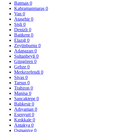
Batman
0
Kahramanmaraş
0
Van
0
Ataşehir
0
Şişli
0
Denizli
0
Batikent
0
Elazığ
0
Zeytinburnu
0
Adapazarı
0
Sultanbeyli
0
Güngören
0
Gebze
0
Merkezefendi
0
Sivas
0
Tarsus
0
Trabzon
0
Manisa
0
Sancaktepe
0
Balıkesir
0
Adıyaman
0
Esenyurt
0
Kırıkkale
0
Antakya
0
Osmaniye
0