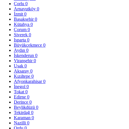
Çorlu
0
Arnavutköy
0
İzmit
0
Başakşehir
0
Kütahya
0
Çorum
0
Siverek
0
Isparta
0
Büyükçekmece
0
Aydın
0
İskenderun
0
Viranşehir
0
Uşak
0
Aksaray
0
Kızıltepe
0
Afyonkarahisar
0
İnegol
0
Tokat
0
Edirne
0
Derince
0
Beylikdüzü
0
Tekirdağ
0
Karaman
0
Nazilli
0
Ordu
0