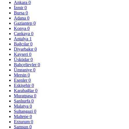
Ankara
0
İzmir
0
Bursa
0
Adana
0
Gaziantep
0
Konya
0
Çankaya
0
Antalya
1
Bağcılar
0
Diyarbakır
0
Kayseri
0
Üsküdar
0
Bahçelievler
0
Ümraniye
0
Mersin
0
Esenler
0
Eskişehir
0
Karabağlar
0
Muratpaşa
0
Şanlıurfa
0
Malatya
0
Sultangazi
0
Maltepe
0
Erzurum
0
Samsun
0