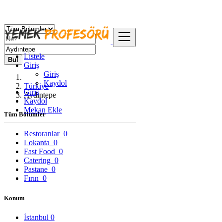
Listele
Bul
Giriş
Giriş
Kaydol
Türkiye
Giriş
Aydıntepe
Kaydol
Mekan Ekle
Tüm Bölümler
Restoranlar
0
Lokanta
0
Fast Food
0
Catering
0
Pastane
0
Fırın
0
Konum
İstanbul
0