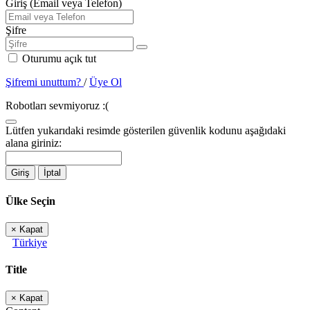
Giriş (Email veya Telefon)
Şifre
Oturumu açık tut
Şifremi unuttum?
/
Üye Ol
Robotları sevmiyoruz :(
Lütfen yukarıdaki resimde gösterilen güvenlik kodunu aşağıdaki
alana giriniz:
Giriş
İptal
Ülke Seçin
×
Kapat
Türkiye
Title
×
Kapat