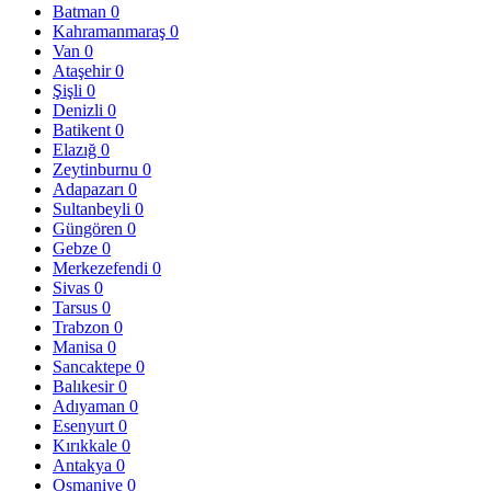
Batman
0
Kahramanmaraş
0
Van
0
Ataşehir
0
Şişli
0
Denizli
0
Batikent
0
Elazığ
0
Zeytinburnu
0
Adapazarı
0
Sultanbeyli
0
Güngören
0
Gebze
0
Merkezefendi
0
Sivas
0
Tarsus
0
Trabzon
0
Manisa
0
Sancaktepe
0
Balıkesir
0
Adıyaman
0
Esenyurt
0
Kırıkkale
0
Antakya
0
Osmaniye
0