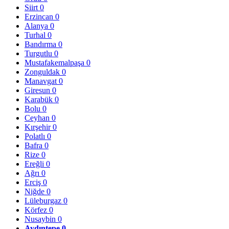
Siirt
0
Erzincan
0
Alanya
0
Turhal
0
Bandırma
0
Turgutlu
0
Mustafakemalpaşa
0
Zonguldak
0
Manavgat
0
Giresun
0
Karabük
0
Bolu
0
Ceyhan
0
Kırşehir
0
Polatlı
0
Bafra
0
Rize
0
Ereğli
0
Ağrı
0
Erciş
0
Niğde
0
Lüleburgaz
0
Körfez
0
Nusaybin
0
Aydıntepe
0