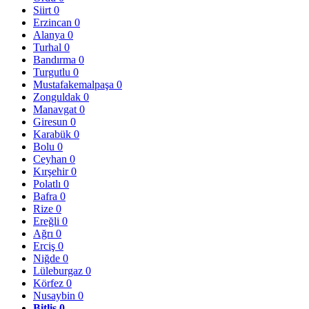
Siirt
0
Erzincan
0
Alanya
0
Turhal
0
Bandırma
0
Turgutlu
0
Mustafakemalpaşa
0
Zonguldak
0
Manavgat
0
Giresun
0
Karabük
0
Bolu
0
Ceyhan
0
Kırşehir
0
Polatlı
0
Bafra
0
Rize
0
Ereğli
0
Ağrı
0
Erciş
0
Niğde
0
Lüleburgaz
0
Körfez
0
Nusaybin
0
Bitlis
0