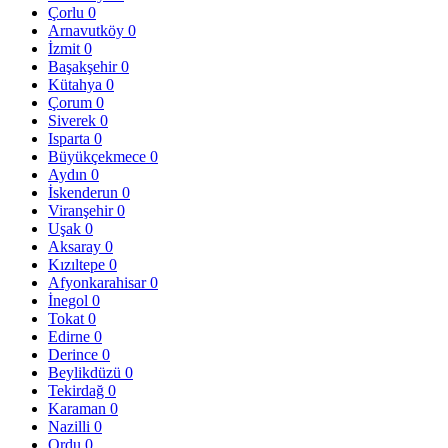
Çorlu
0
Arnavutköy
0
İzmit
0
Başakşehir
0
Kütahya
0
Çorum
0
Siverek
0
Isparta
0
Büyükçekmece
0
Aydın
0
İskenderun
0
Viranşehir
0
Uşak
0
Aksaray
0
Kızıltepe
0
Afyonkarahisar
0
İnegol
0
Tokat
0
Edirne
0
Derince
0
Beylikdüzü
0
Tekirdağ
0
Karaman
0
Nazilli
0
Ordu
0