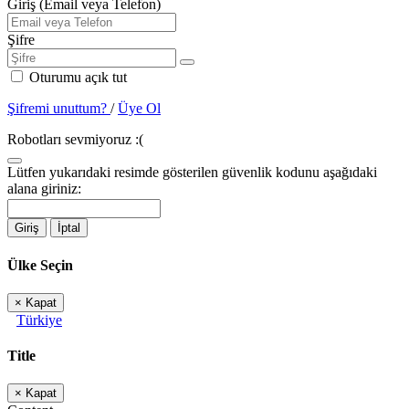
Giriş (Email veya Telefon)
Şifre
Oturumu açık tut
Şifremi unuttum?
/
Üye Ol
Robotları sevmiyoruz :(
Lütfen yukarıdaki resimde gösterilen güvenlik kodunu aşağıdaki
alana giriniz:
Giriş
İptal
Ülke Seçin
×
Kapat
Türkiye
Title
×
Kapat