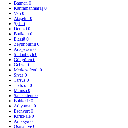
Batman
0
Kahramanmaraş
0
Van
0
Ataşehir
0
Şişli
0
Denizli
0
Batikent
0
Elazığ
0
Zeytinburnu
0
Adapazarı
0
Sultanbeyli
0
Güngören
0
Gebze
0
Merkezefendi
0
Sivas
0
Tarsus
0
Trabzon
0
Manisa
0
Sancaktepe
0
Balıkesir
0
Adıyaman
0
Esenyurt
0
Kırıkkale
0
Antakya
0
Osmaniye
0