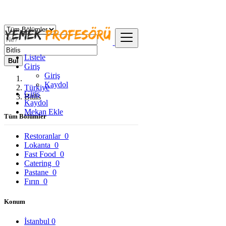
Listele
Bul
Giriş
Giriş
Kaydol
Türkiye
Giriş
Bitlis
Kaydol
Mekan Ekle
Tüm Bölümler
Restoranlar
0
Lokanta
0
Fast Food
0
Catering
0
Pastane
0
Fırın
0
Konum
İstanbul
0