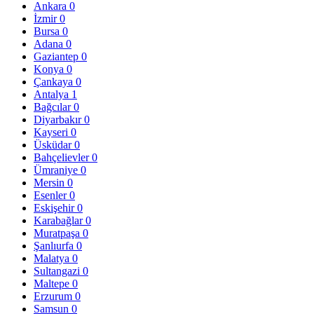
Ankara
0
İzmir
0
Bursa
0
Adana
0
Gaziantep
0
Konya
0
Çankaya
0
Antalya
1
Bağcılar
0
Diyarbakır
0
Kayseri
0
Üsküdar
0
Bahçelievler
0
Ümraniye
0
Mersin
0
Esenler
0
Eskişehir
0
Karabağlar
0
Muratpaşa
0
Şanlıurfa
0
Malatya
0
Sultangazi
0
Maltepe
0
Erzurum
0
Samsun
0