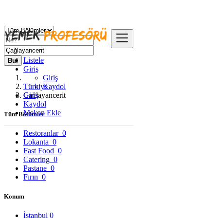
Listele
Bul
Giriş
Giriş
Türkiye
Kaydol
Giriş
Çağlayancerit
Kaydol
Mekan Ekle
Tüm Bölümler
Restoranlar
0
Lokanta
0
Fast Food
0
Catering
0
Pastane
0
Fırın
0
Konum
İstanbul
0