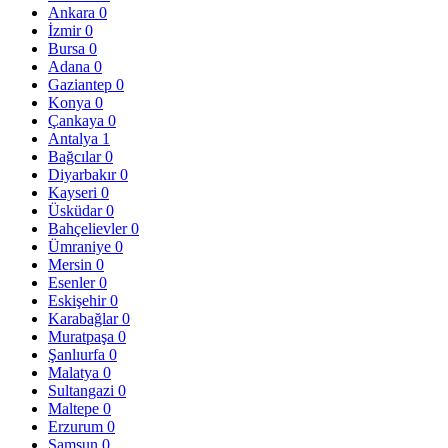
Ankara
0
İzmir
0
Bursa
0
Adana
0
Gaziantep
0
Konya
0
Çankaya
0
Antalya
1
Bağcılar
0
Diyarbakır
0
Kayseri
0
Üsküdar
0
Bahçelievler
0
Ümraniye
0
Mersin
0
Esenler
0
Eskişehir
0
Karabağlar
0
Muratpaşa
0
Şanlıurfa
0
Malatya
0
Sultangazi
0
Maltepe
0
Erzurum
0
Samsun
0