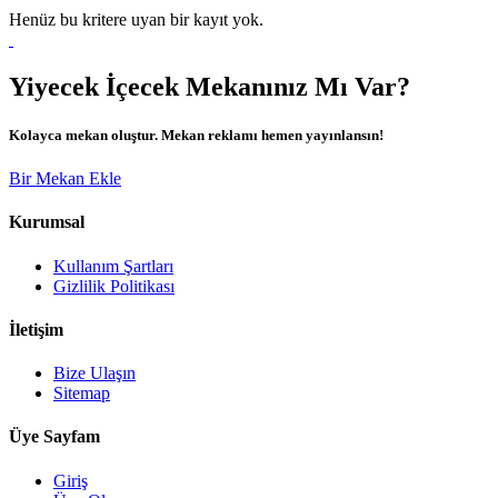
Henüz bu kritere uyan bir kayıt yok.
Yiyecek İçecek Mekanınız Mı Var?
Kolayca mekan oluştur. Mekan reklamı hemen yayınlansın!
Bir Mekan Ekle
Kurumsal
Kullanım Şartları
Gizlilik Politikası
İletişim
Bize Ulaşın
Sitemap
Üye Sayfam
Giriş