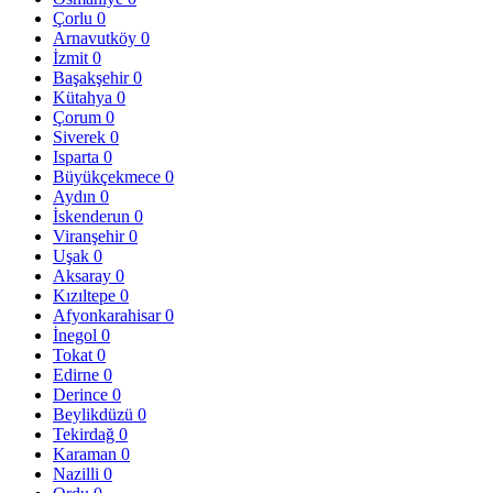
Çorlu
0
Arnavutköy
0
İzmit
0
Başakşehir
0
Kütahya
0
Çorum
0
Siverek
0
Isparta
0
Büyükçekmece
0
Aydın
0
İskenderun
0
Viranşehir
0
Uşak
0
Aksaray
0
Kızıltepe
0
Afyonkarahisar
0
İnegol
0
Tokat
0
Edirne
0
Derince
0
Beylikdüzü
0
Tekirdağ
0
Karaman
0
Nazilli
0