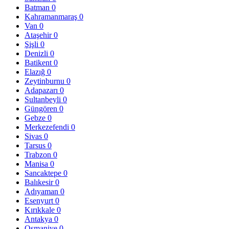
Batman
0
Kahramanmaraş
0
Van
0
Ataşehir
0
Şişli
0
Denizli
0
Batikent
0
Elazığ
0
Zeytinburnu
0
Adapazarı
0
Sultanbeyli
0
Güngören
0
Gebze
0
Merkezefendi
0
Sivas
0
Tarsus
0
Trabzon
0
Manisa
0
Sancaktepe
0
Balıkesir
0
Adıyaman
0
Esenyurt
0
Kırıkkale
0
Antakya
0
Osmaniye
0