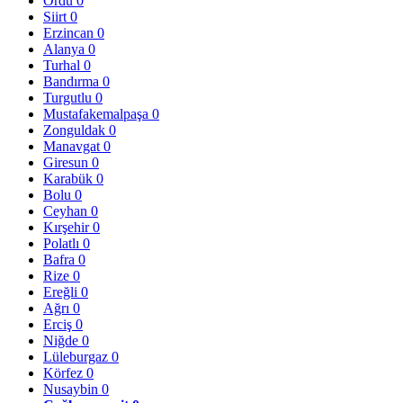
Ordu
0
Siirt
0
Erzincan
0
Alanya
0
Turhal
0
Bandırma
0
Turgutlu
0
Mustafakemalpaşa
0
Zonguldak
0
Manavgat
0
Giresun
0
Karabük
0
Bolu
0
Ceyhan
0
Kırşehir
0
Polatlı
0
Bafra
0
Rize
0
Ereğli
0
Ağrı
0
Erciş
0
Niğde
0
Lüleburgaz
0
Körfez
0
Nusaybin
0