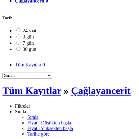
Çağlayancerit
0
Tarih
24 saat
3 gün
7 gün
30 gün
Tüm Kayıtlar
0
Tüm Kayıtlar
»
Çağlayancerit
Filtreler
Sırala
Sırala
Fiyat : Düşükten başla
Fiyat : Yüksekten başla
Tarihe göre