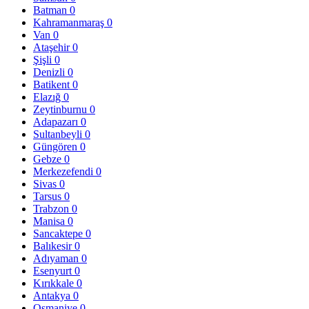
Batman
0
Kahramanmaraş
0
Van
0
Ataşehir
0
Şişli
0
Denizli
0
Batikent
0
Elazığ
0
Zeytinburnu
0
Adapazarı
0
Sultanbeyli
0
Güngören
0
Gebze
0
Merkezefendi
0
Sivas
0
Tarsus
0
Trabzon
0
Manisa
0
Sancaktepe
0
Balıkesir
0
Adıyaman
0
Esenyurt
0
Kırıkkale
0
Antakya
0
Osmaniye
0