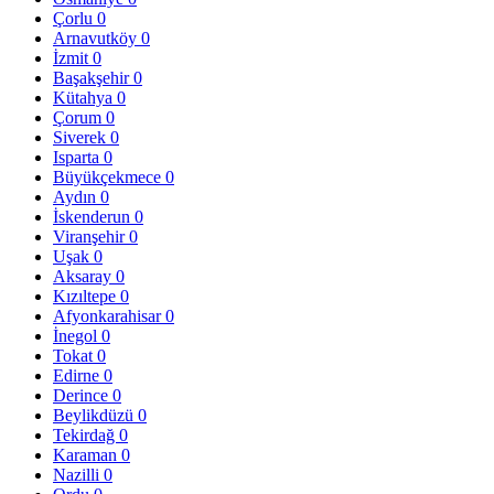
Çorlu
0
Arnavutköy
0
İzmit
0
Başakşehir
0
Kütahya
0
Çorum
0
Siverek
0
Isparta
0
Büyükçekmece
0
Aydın
0
İskenderun
0
Viranşehir
0
Uşak
0
Aksaray
0
Kızıltepe
0
Afyonkarahisar
0
İnegol
0
Tokat
0
Edirne
0
Derince
0
Beylikdüzü
0
Tekirdağ
0
Karaman
0
Nazilli
0