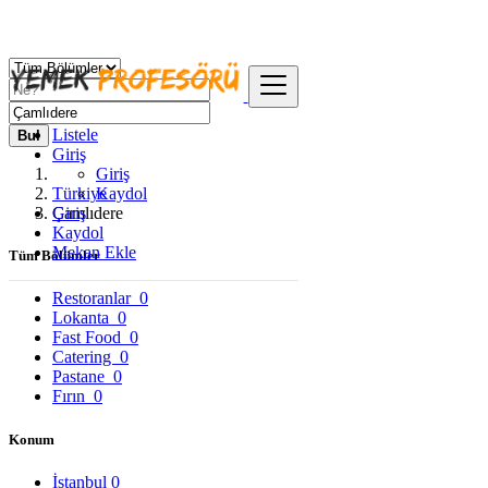
Listele
Bul
Giriş
Giriş
Türkiye
Kaydol
Giriş
Çamlıdere
Kaydol
Mekan Ekle
Tüm Bölümler
Restoranlar
0
Lokanta
0
Fast Food
0
Catering
0
Pastane
0
Fırın
0
Konum
İstanbul
0