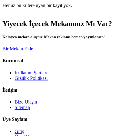
Henüz bu kritere uyan bir kayıt yok.
Yiyecek İçecek Mekanınız Mı Var?
Kolayca mekan oluştur. Mekan reklamı hemen yayınlansın!
Bir Mekan Ekle
Kurumsal
Kullanım Şartları
Gizlilik Politikası
İletişim
Bize Ulaşın
Sitemap
Üye Sayfam
Giriş