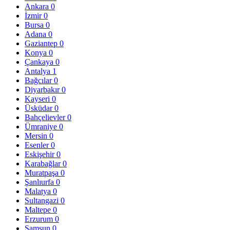
Ankara
0
İzmir
0
Bursa
0
Adana
0
Gaziantep
0
Konya
0
Çankaya
0
Antalya
1
Bağcılar
0
Diyarbakır
0
Kayseri
0
Üsküdar
0
Bahçelievler
0
Ümraniye
0
Mersin
0
Esenler
0
Eskişehir
0
Karabağlar
0
Muratpaşa
0
Şanlıurfa
0
Malatya
0
Sultangazi
0
Maltepe
0
Erzurum
0
Samsun
0