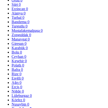
Ordu
0
Siirt
0
Erzincan
0
Alanya
0
Turhal
0
Bandırma
0
Turgutlu
0
Mustafakemalpaşa
0
Zonguldak
0
Manavgat
0
Giresun
0
Karabük
0
Bolu
0
Ceyhan
0
Kırşehir
0
Polatlı
0
Bafra
0
Rize
0
Ereğli
0
Ağrı
0
Erciş
0
Niğde
0
Lüleburgaz
0
Körfez
0
Nusaybin
0