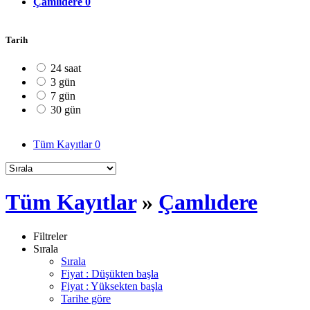
Çamlıdere
0
Tarih
24 saat
3 gün
7 gün
30 gün
Tüm Kayıtlar
0
Tüm Kayıtlar
»
Çamlıdere
Filtreler
Sırala
Sırala
Fiyat : Düşükten başla
Fiyat : Yüksekten başla
Tarihe göre