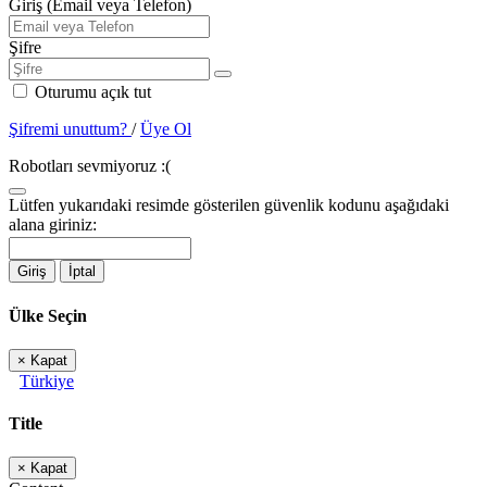
Giriş (Email veya Telefon)
Şifre
Oturumu açık tut
Şifremi unuttum?
/
Üye Ol
Robotları sevmiyoruz :(
Lütfen yukarıdaki resimde gösterilen güvenlik kodunu aşağıdaki
alana giriniz:
Giriş
İptal
Ülke Seçin
×
Kapat
Türkiye
Title
×
Kapat