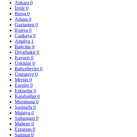
Ankara
0
İzmir
0
Bursa
0
Adana
0
Gaziantep
0
Konya
0
Çankaya
0
Antalya
1
Bağcılar
0
Diyarbakır
0
Kayseri
0
Üsküdar
0
Bahçelievler
0
Ümraniye
0
Mersin
0
Esenler
0
Eskişehir
0
Karabağlar
0
Muratpaşa
0
Şanlıurfa
0
Malatya
0
Sultangazi
0
Maltepe
0
Erzurum
0
Samsun
0