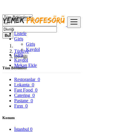
Listele
Bul
Giriş
Giriş
Kaydol
Türkiye
Giriş
Divriği
Kaydol
Mekan Ekle
Tüm Bölümler
Restoranlar
0
Lokanta
0
Fast Food
0
Catering
0
Pastane
0
Fırın
0
Konum
İstanbul
0