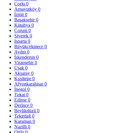
Çorlu
0
Arnavutköy
0
İzmit
0
Başakşehir
0
Kütahya
0
Çorum
0
Siverek
0
Isparta
0
Büyükçekmece
0
Aydın
0
İskenderun
0
Viranşehir
0
Uşak
0
Aksaray
0
Kızıltepe
0
Afyonkarahisar
0
İnegol
0
Tokat
0
Edirne
0
Derince
0
Beylikdüzü
0
Tekirdağ
0
Karaman
0
Nazilli
0
Ordu
0