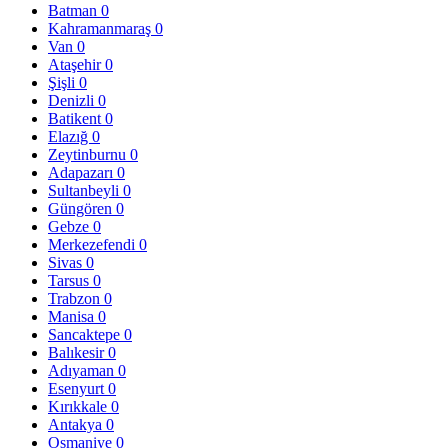
Batman
0
Kahramanmaraş
0
Van
0
Ataşehir
0
Şişli
0
Denizli
0
Batikent
0
Elazığ
0
Zeytinburnu
0
Adapazarı
0
Sultanbeyli
0
Güngören
0
Gebze
0
Merkezefendi
0
Sivas
0
Tarsus
0
Trabzon
0
Manisa
0
Sancaktepe
0
Balıkesir
0
Adıyaman
0
Esenyurt
0
Kırıkkale
0
Antakya
0
Osmaniye
0