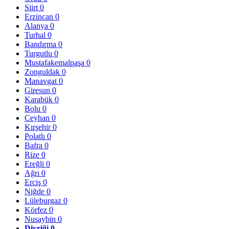
Siirt
0
Erzincan
0
Alanya
0
Turhal
0
Bandırma
0
Turgutlu
0
Mustafakemalpaşa
0
Zonguldak
0
Manavgat
0
Giresun
0
Karabük
0
Bolu
0
Ceyhan
0
Kırşehir
0
Polatlı
0
Bafra
0
Rize
0
Ereğli
0
Ağrı
0
Erciş
0
Niğde
0
Lüleburgaz
0
Körfez
0
Nusaybin
0
Divriği
0