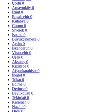
Çorlu
0
Arnavutköy
0
İzmit
0
Başakşehir
0
Kütahya
0
Çorum
0
Siverek
0
Isparta
0
Büyükçekmece
0
Aydın
0
İskenderun
0
Viranşehir
0
Uşak
0
Aksaray
0
Kızıltepe
0
Afyonkarahisar
0
İnegol
0
Tokat
0
Edirne
0
Derince
0
Beylikdüzü
0
Tekirdağ
0
Karaman
0
Nazilli
0
Ordu
0