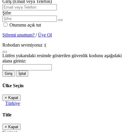
Giriş (Email veya Telefon)
Şifre
Oturumu açık tut
Şifremi unuttum?
/
Üye Ol
Robotları sevmiyoruz :(
Lütfen yukarıdaki resimde gösterilen güvenlik kodunu aşağıdaki
alana giriniz:
Giriş
İptal
Ülke Seçin
×
Kapat
Türkiye
Title
×
Kapat