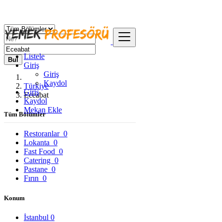
Listele
Bul
Giriş
Giriş
Kaydol
Türkiye
Giriş
Eceabat
Kaydol
Mekan Ekle
Tüm Bölümler
Restoranlar
0
Lokanta
0
Fast Food
0
Catering
0
Pastane
0
Fırın
0
Konum
İstanbul
0