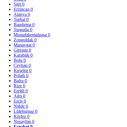
Siirt
0
Erzincan
0
Alanya
0
Turhal
0
Bandırma
0
Turgutlu
0
Mustafakemalpaşa
0
Zonguldak
0
Manavgat
0
Giresun
0
Karabük
0
Bolu
0
Ceyhan
0
Kırşehir
0
Polatlı
0
Bafra
0
Rize
0
Ereğli
0
Ağrı
0
Erciş
0
Niğde
0
Lüleburgaz
0
Körfez
0
Nusaybin
0
Eceabat
0