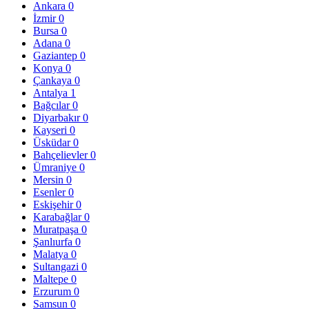
Ankara
0
İzmir
0
Bursa
0
Adana
0
Gaziantep
0
Konya
0
Çankaya
0
Antalya
1
Bağcılar
0
Diyarbakır
0
Kayseri
0
Üsküdar
0
Bahçelievler
0
Ümraniye
0
Mersin
0
Esenler
0
Eskişehir
0
Karabağlar
0
Muratpaşa
0
Şanlıurfa
0
Malatya
0
Sultangazi
0
Maltepe
0
Erzurum
0
Samsun
0