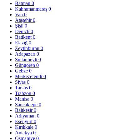
Batman
0
Kahramanmaraş
0
Van
0
Ataşehir
0
Şişli
0
Denizli
0
Batikent
0
Elazığ
0
Zeytinburnu
0
Adapazarı
0
Sultanbeyli
0
Güngören
0
Gebze
0
Merkezefendi
0
Sivas
0
Tarsus
0
Trabzon
0
Manisa
0
Sancaktepe
0
Balıkesir
0
Adıyaman
0
Esenyurt
0
Kırıkkale
0
Antakya
0
Osmaniye
0