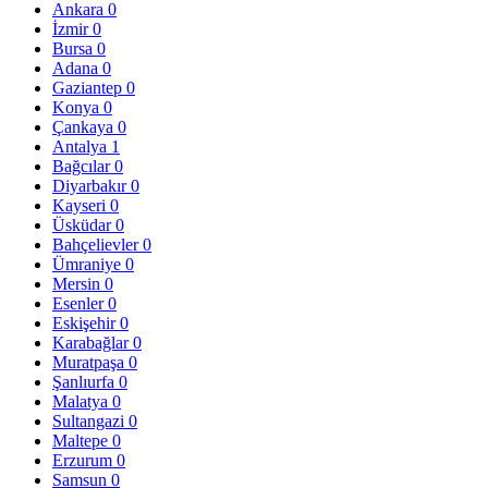
Ankara
0
İzmir
0
Bursa
0
Adana
0
Gaziantep
0
Konya
0
Çankaya
0
Antalya
1
Bağcılar
0
Diyarbakır
0
Kayseri
0
Üsküdar
0
Bahçelievler
0
Ümraniye
0
Mersin
0
Esenler
0
Eskişehir
0
Karabağlar
0
Muratpaşa
0
Şanlıurfa
0
Malatya
0
Sultangazi
0
Maltepe
0
Erzurum
0
Samsun
0