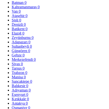
Batman
0
Kahramanmaraş
0
Van
0
Ataşehir
0
Şişli
0
Denizli
0
Batikent
0
Elazığ
0
Zeytinburnu
0
Adapazarı
0
Sultanbeyli
0
Güngören
0
Gebze
0
Merkezefendi
0
Sivas
0
Tarsus
0
Trabzon
0
Manisa
0
Sancaktepe
0
Balıkesir
0
Adıyaman
0
Esenyurt
0
Kırıkkale
0
Antakya
0
Osmaniye
0