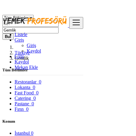
Listele
Bul
Giriş
Giriş
Kaydol
Türkiye
Giriş
Gemlik
Kaydol
Mekan Ekle
Tüm Bölümler
Restoranlar
0
Lokanta
0
Fast Food
0
Catering
0
Pastane
0
Fırın
0
Konum
İstanbul
0