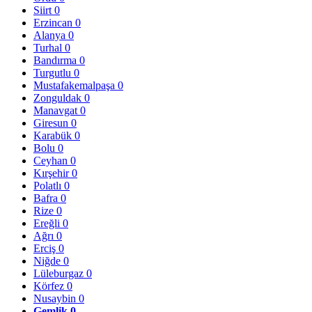
Siirt
0
Erzincan
0
Alanya
0
Turhal
0
Bandırma
0
Turgutlu
0
Mustafakemalpaşa
0
Zonguldak
0
Manavgat
0
Giresun
0
Karabük
0
Bolu
0
Ceyhan
0
Kırşehir
0
Polatlı
0
Bafra
0
Rize
0
Ereğli
0
Ağrı
0
Erciş
0
Niğde
0
Lüleburgaz
0
Körfez
0
Nusaybin
0
Gemlik
0