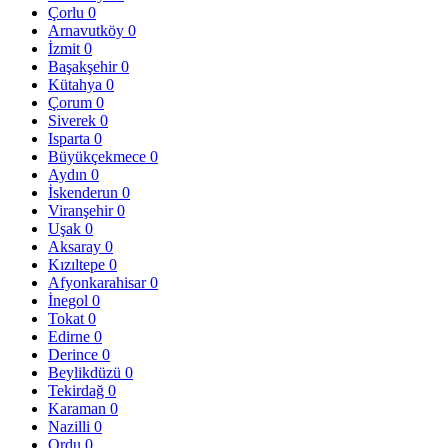
Çorlu
0
Arnavutköy
0
İzmit
0
Başakşehir
0
Kütahya
0
Çorum
0
Siverek
0
Isparta
0
Büyükçekmece
0
Aydın
0
İskenderun
0
Viranşehir
0
Uşak
0
Aksaray
0
Kızıltepe
0
Afyonkarahisar
0
İnegol
0
Tokat
0
Edirne
0
Derince
0
Beylikdüzü
0
Tekirdağ
0
Karaman
0
Nazilli
0
Ordu
0