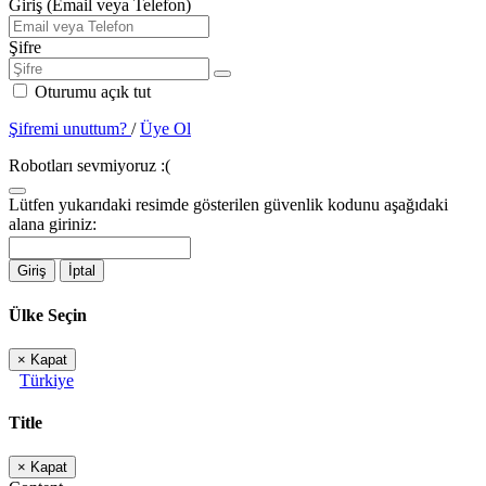
Giriş (Email veya Telefon)
Şifre
Oturumu açık tut
Şifremi unuttum?
/
Üye Ol
Robotları sevmiyoruz :(
Lütfen yukarıdaki resimde gösterilen güvenlik kodunu aşağıdaki
alana giriniz:
Giriş
İptal
Ülke Seçin
×
Kapat
Türkiye
Title
×
Kapat