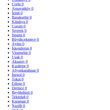
Çorlu
0
Arnavutköy
0
İzmit
0
Başakşehir
0
Kütahya
0
Çorum
0
Siverek
0
Isparta
0
Büyükçekmece
0
Aydın
0
İskenderun
0
Viranşehir
0
Uşak
0
Aksaray
0
Kızıltepe
0
Afyonkarahisar
0
İnegol
0
Tokat
0
Edirne
0
Derince
0
Beylikdüzü
0
Tekirdağ
0
Karaman
0
Nazilli
0