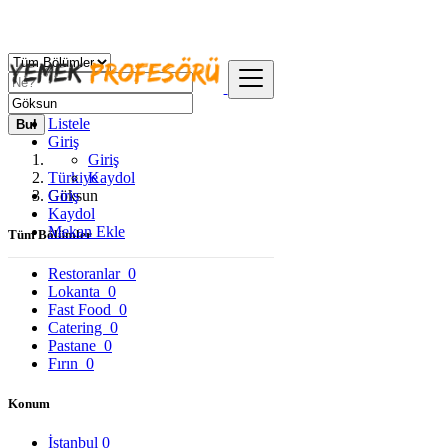
Listele
Bul
Giriş
Giriş
Türkiye
Kaydol
Giriş
Göksun
Kaydol
Mekan Ekle
Tüm Bölümler
Restoranlar
0
Lokanta
0
Fast Food
0
Catering
0
Pastane
0
Fırın
0
Konum
İstanbul
0