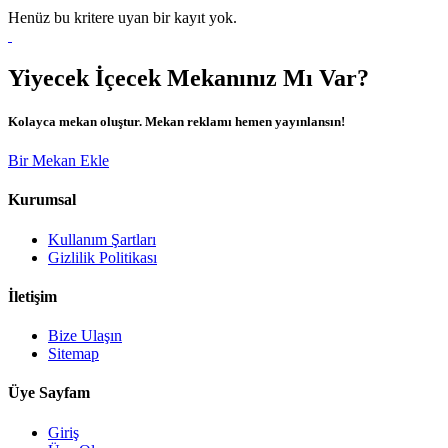
Henüz bu kritere uyan bir kayıt yok.
Yiyecek İçecek Mekanınız Mı Var?
Kolayca mekan oluştur. Mekan reklamı hemen yayınlansın!
Bir Mekan Ekle
Kurumsal
Kullanım Şartları
Gizlilik Politikası
İletişim
Bize Ulaşın
Sitemap
Üye Sayfam
Giriş