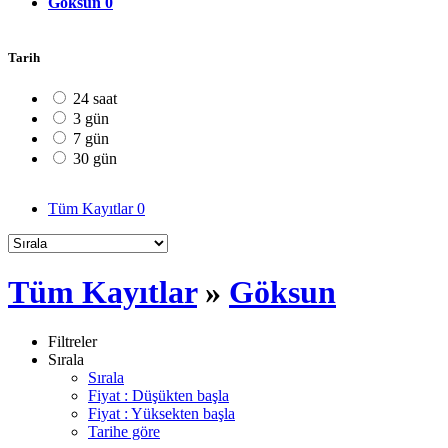
Göksun
0
Tarih
24 saat
3 gün
7 gün
30 gün
Tüm Kayıtlar
0
Tüm Kayıtlar
»
Göksun
Filtreler
Sırala
Sırala
Fiyat : Düşükten başla
Fiyat : Yüksekten başla
Tarihe göre