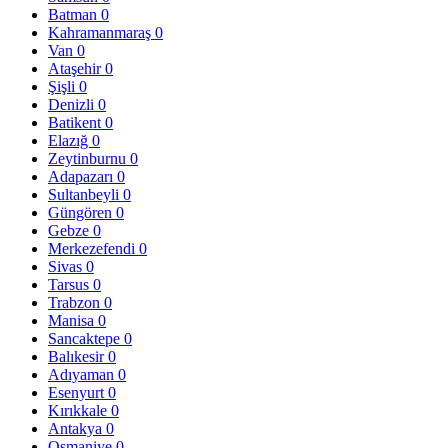
Batman
0
Kahramanmaraş
0
Van
0
Ataşehir
0
Şişli
0
Denizli
0
Batikent
0
Elazığ
0
Zeytinburnu
0
Adapazarı
0
Sultanbeyli
0
Güngören
0
Gebze
0
Merkezefendi
0
Sivas
0
Tarsus
0
Trabzon
0
Manisa
0
Sancaktepe
0
Balıkesir
0
Adıyaman
0
Esenyurt
0
Kırıkkale
0
Antakya
0
Osmaniye
0