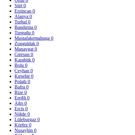
Ordu
0
Siirt
0
Erzincan
0
Alanya
0
Turhal
0
Bandırma
0
Turgutlu
0
Mustafakemalpaşa
0
Zonguldak
0
Manavgat
0
Giresun
0
Karabük
0
Bolu
0
Ceyhan
0
Kırşehir
0
Polatlı
0
Bafra
0
Rize
0
Ereğli
0
Ağrı
0
Erciş
0
Niğde
0
Lüleburgaz
0
Körfez
0
Nusaybin
0