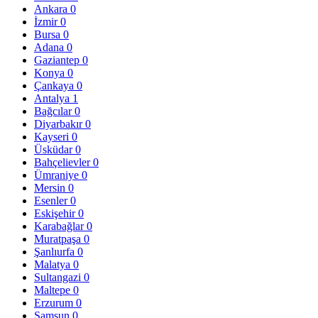
Ankara
0
İzmir
0
Bursa
0
Adana
0
Gaziantep
0
Konya
0
Çankaya
0
Antalya
1
Bağcılar
0
Diyarbakır
0
Kayseri
0
Üsküdar
0
Bahçelievler
0
Ümraniye
0
Mersin
0
Esenler
0
Eskişehir
0
Karabağlar
0
Muratpaşa
0
Şanlıurfa
0
Malatya
0
Sultangazi
0
Maltepe
0
Erzurum
0
Samsun
0