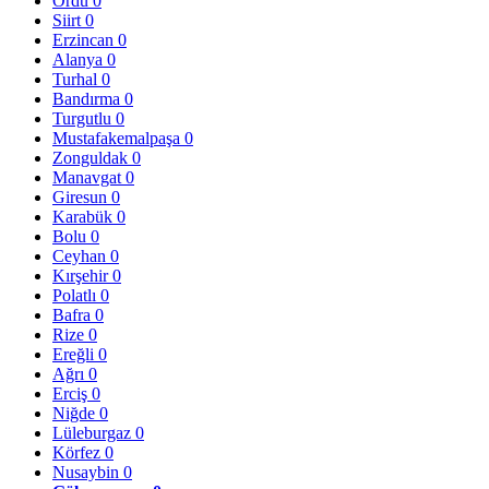
Ordu
0
Siirt
0
Erzincan
0
Alanya
0
Turhal
0
Bandırma
0
Turgutlu
0
Mustafakemalpaşa
0
Zonguldak
0
Manavgat
0
Giresun
0
Karabük
0
Bolu
0
Ceyhan
0
Kırşehir
0
Polatlı
0
Bafra
0
Rize
0
Ereğli
0
Ağrı
0
Erciş
0
Niğde
0
Lüleburgaz
0
Körfez
0
Nusaybin
0