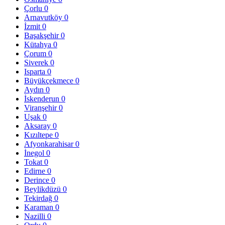
Çorlu
0
Arnavutköy
0
İzmit
0
Başakşehir
0
Kütahya
0
Çorum
0
Siverek
0
Isparta
0
Büyükçekmece
0
Aydın
0
İskenderun
0
Viranşehir
0
Uşak
0
Aksaray
0
Kızıltepe
0
Afyonkarahisar
0
İnegol
0
Tokat
0
Edirne
0
Derince
0
Beylikdüzü
0
Tekirdağ
0
Karaman
0
Nazilli
0