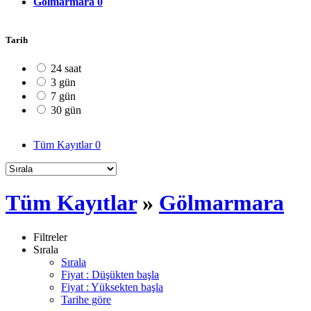
Gölmarmara
0
Tarih
24 saat
3 gün
7 gün
30 gün
Tüm Kayıtlar
0
Tüm Kayıtlar
»
Gölmarmara
Filtreler
Sırala
Sırala
Fiyat : Düşükten başla
Fiyat : Yüksekten başla
Tarihe göre