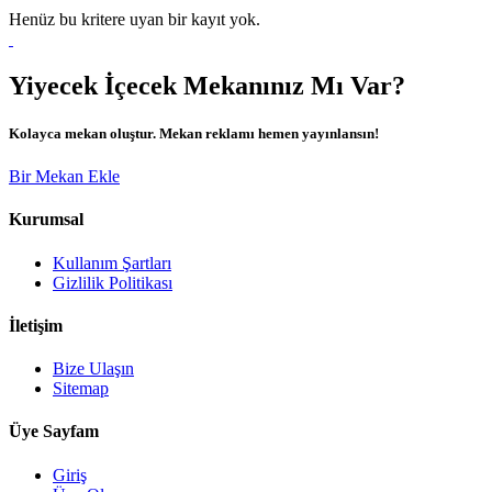
Henüz bu kritere uyan bir kayıt yok.
Yiyecek İçecek Mekanınız Mı Var?
Kolayca mekan oluştur. Mekan reklamı hemen yayınlansın!
Bir Mekan Ekle
Kurumsal
Kullanım Şartları
Gizlilik Politikası
İletişim
Bize Ulaşın
Sitemap
Üye Sayfam
Giriş