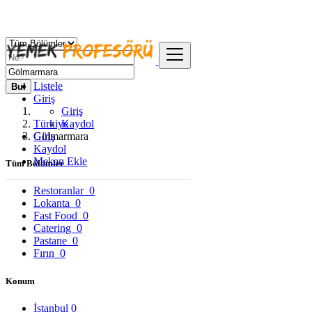
Listele
Bul
Giriş
Giriş
Türkiye
Kaydol
Giriş
Gölmarmara
Kaydol
Mekan Ekle
Tüm Bölümler
Restoranlar
0
Lokanta
0
Fast Food
0
Catering
0
Pastane
0
Fırın
0
Konum
İstanbul
0