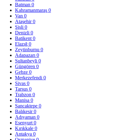
Batman
0
Kahramanmaraş
0
Van
0
Ataşehir
0
Şişli
0
Denizli
0
Batikent
0
Elazığ
0
Zeytinburnu
0
Adapazarı
0
Sultanbeyli
0
Güngören
0
Gebze
0
Merkezefendi
0
Sivas
0
Tarsus
0
Trabzon
0
Manisa
0
Sancaktepe
0
Balıkesir
0
Adıyaman
0
Esenyurt
0
Kırıkkale
0
Antakya
0
Osmaniye
0