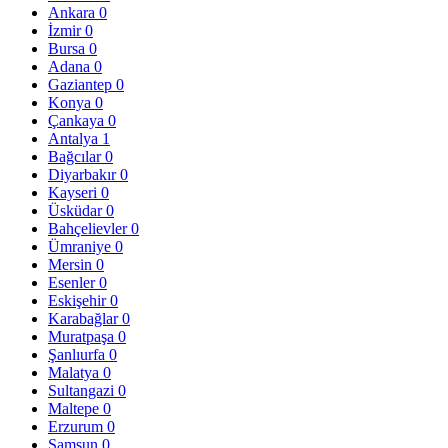
Ankara
0
İzmir
0
Bursa
0
Adana
0
Gaziantep
0
Konya
0
Çankaya
0
Antalya
1
Bağcılar
0
Diyarbakır
0
Kayseri
0
Üsküdar
0
Bahçelievler
0
Ümraniye
0
Mersin
0
Esenler
0
Eskişehir
0
Karabağlar
0
Muratpaşa
0
Şanlıurfa
0
Malatya
0
Sultangazi
0
Maltepe
0
Erzurum
0
Samsun
0