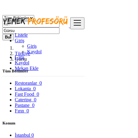
Listele
Bul
Giriş
Giriş
Kaydol
Türkiye
Giriş
Gürsu
Kaydol
Mekan Ekle
Tüm Bölümler
Restoranlar
0
Lokanta
0
Fast Food
0
Catering
0
Pastane
0
Fırın
0
Konum
İstanbul
0