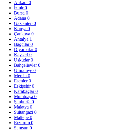
Ankara
0
İzmir
0
Bursa
0
Adana
0
Gaziantep
0
Konya
0
Çankaya
0
Antalya
1
Bağcılar
0
Diyarbakır
0
Kayseri
0
Üsküdar
0
Bahçelievler
0
Ümraniye
0
Mersin
0
Esenler
0
Eskişehir
0
Karabağlar
0
Muratpaşa
0
Şanlıurfa
0
Malatya
0
Sultangazi
0
Maltepe
0
Erzurum
0
Samsun
0