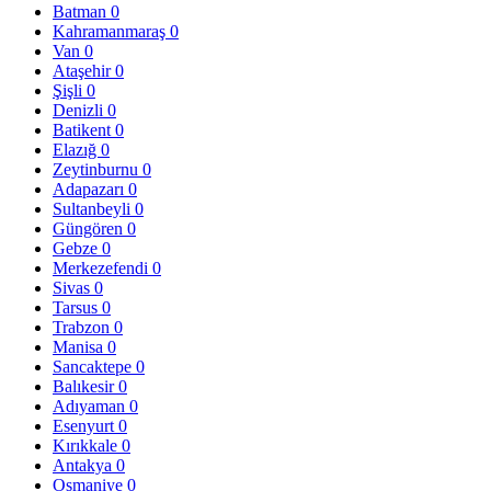
Batman
0
Kahramanmaraş
0
Van
0
Ataşehir
0
Şişli
0
Denizli
0
Batikent
0
Elazığ
0
Zeytinburnu
0
Adapazarı
0
Sultanbeyli
0
Güngören
0
Gebze
0
Merkezefendi
0
Sivas
0
Tarsus
0
Trabzon
0
Manisa
0
Sancaktepe
0
Balıkesir
0
Adıyaman
0
Esenyurt
0
Kırıkkale
0
Antakya
0
Osmaniye
0