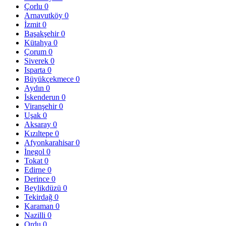
Çorlu
0
Arnavutköy
0
İzmit
0
Başakşehir
0
Kütahya
0
Çorum
0
Siverek
0
Isparta
0
Büyükçekmece
0
Aydın
0
İskenderun
0
Viranşehir
0
Uşak
0
Aksaray
0
Kızıltepe
0
Afyonkarahisar
0
İnegol
0
Tokat
0
Edirne
0
Derince
0
Beylikdüzü
0
Tekirdağ
0
Karaman
0
Nazilli
0
Ordu
0