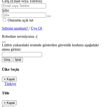
Giriş (Email veya Telefon)
Şifre
Oturumu açık tut
Şifremi unuttum?
/
Üye Ol
Robotları sevmiyoruz :(
Lütfen yukarıdaki resimde gösterilen güvenlik kodunu aşağıdaki
alana giriniz:
Giriş
İptal
Ülke Seçin
×
Kapat
Türkiye
Title
×
Kapat