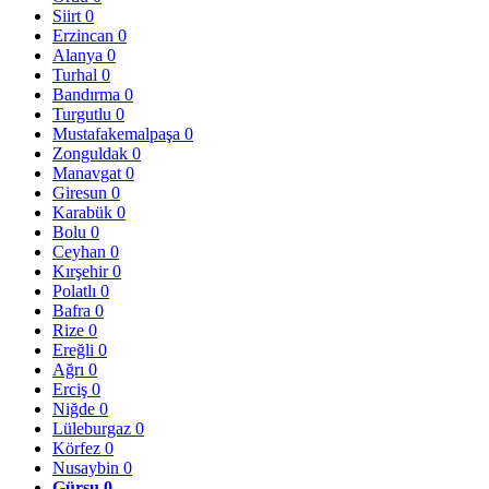
Siirt
0
Erzincan
0
Alanya
0
Turhal
0
Bandırma
0
Turgutlu
0
Mustafakemalpaşa
0
Zonguldak
0
Manavgat
0
Giresun
0
Karabük
0
Bolu
0
Ceyhan
0
Kırşehir
0
Polatlı
0
Bafra
0
Rize
0
Ereğli
0
Ağrı
0
Erciş
0
Niğde
0
Lüleburgaz
0
Körfez
0
Nusaybin
0
Gürsu
0