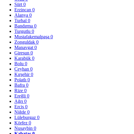
Siirt
0
Erzincan
0
Alanya
0
Turhal
0
Bandırma
0
Turgutlu
0
Mustafakemalpaşa
0
Zonguldak
0
Manavgat
0
Giresun
0
Karabük
0
Bolu
0
Ceyhan
0
Kırşehir
0
Polatlı
0
Bafra
0
Rize
0
Ereğli
0
Ağrı
0
Erciş
0
Niğde
0
Lüleburgaz
0
Körfez
0
Nusaybin
0
Kabataş
0