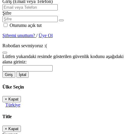
Giriş (Email veya Telefon)
Şifre
Oturumu açık tut
Şifremi unuttum?
/
Üye Ol
Robotları sevmiyoruz :(
Lütfen yukarıdaki resimde gösterilen güvenlik kodunu aşağıdaki
alana giriniz:
Giriş
İptal
Ülke Seçin
×
Kapat
Türkiye
Title
×
Kapat