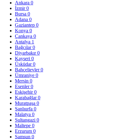
Ankara
0
İzmir
0
Bursa
0
Adana
0
Gaziantep
0
Konya
0
Çankaya
0
Antalya
1
Bağcılar
0
Diyarbakır
0
Kayseri
0
Üsküdar
0
Bahçelievler
0
Ümraniye
0
Mersin
0
Esenler
0
Eskişehir
0
Karabağlar
0
Muratpaşa
0
Şanlıurfa
0
Malatya
0
Sultangazi
0
Maltepe
0
Erzurum
0
Samsun
0