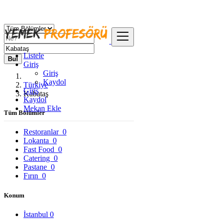
Listele
Bul
Giriş
Giriş
Kaydol
Türkiye
Giriş
Kabataş
Kaydol
Mekan Ekle
Tüm Bölümler
Restoranlar
0
Lokanta
0
Fast Food
0
Catering
0
Pastane
0
Fırın
0
Konum
İstanbul
0