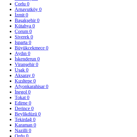
Çorlu
0
Arnavutköy
0
İzmit
0
Başakşehir
0
Kütahya
0
Çorum
0
Siverek
0
Isparta
0
Büyükçekmece
0
Aydın
0
İskenderun
0
Viranşehir
0
Uşak
0
Aksaray
0
Kızıltepe
0
Afyonkarahisar
0
İnegol
0
Tokat
0
Edirne
0
Derince
0
Beylikdüzü
0
Tekirdağ
0
Karaman
0
Nazilli
0
Ordu
0