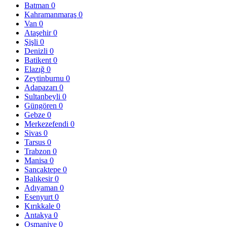
Batman
0
Kahramanmaraş
0
Van
0
Ataşehir
0
Şişli
0
Denizli
0
Batikent
0
Elazığ
0
Zeytinburnu
0
Adapazarı
0
Sultanbeyli
0
Güngören
0
Gebze
0
Merkezefendi
0
Sivas
0
Tarsus
0
Trabzon
0
Manisa
0
Sancaktepe
0
Balıkesir
0
Adıyaman
0
Esenyurt
0
Kırıkkale
0
Antakya
0
Osmaniye
0