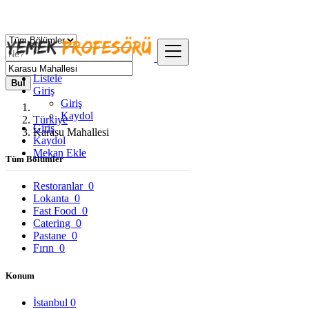
Listele
Bul
Giriş
Giriş
Kaydol
Türkiye
Giriş
Karasu Mahallesi
Kaydol
Mekan Ekle
Tüm Bölümler
Restoranlar
0
Lokanta
0
Fast Food
0
Catering
0
Pastane
0
Fırın
0
Konum
İstanbul
0