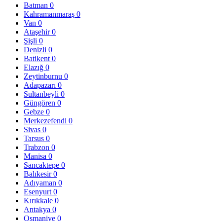
Batman
0
Kahramanmaraş
0
Van
0
Ataşehir
0
Şişli
0
Denizli
0
Batikent
0
Elazığ
0
Zeytinburnu
0
Adapazarı
0
Sultanbeyli
0
Güngören
0
Gebze
0
Merkezefendi
0
Sivas
0
Tarsus
0
Trabzon
0
Manisa
0
Sancaktepe
0
Balıkesir
0
Adıyaman
0
Esenyurt
0
Kırıkkale
0
Antakya
0
Osmaniye
0