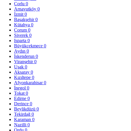
Çorlu
0
Arnavutköy
0
İzmit
0
Başakşehir
0
Kütahya
0
Çorum
0
Siverek
0
Isparta
0
Büyükçekmece
0
Aydın
0
İskenderun
0
Viranşehir
0
Uşak
0
Aksaray
0
Kızıltepe
0
Afyonkarahisar
0
İnegol
0
Tokat
0
Edirne
0
Derince
0
Beylikdüzü
0
Tekirdağ
0
Karaman
0
Nazilli
0
Ordu
0