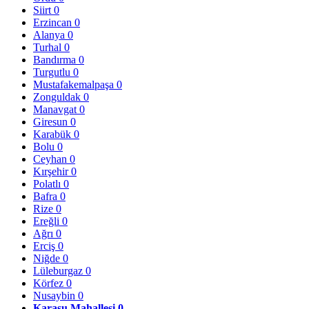
Siirt
0
Erzincan
0
Alanya
0
Turhal
0
Bandırma
0
Turgutlu
0
Mustafakemalpaşa
0
Zonguldak
0
Manavgat
0
Giresun
0
Karabük
0
Bolu
0
Ceyhan
0
Kırşehir
0
Polatlı
0
Bafra
0
Rize
0
Ereğli
0
Ağrı
0
Erciş
0
Niğde
0
Lüleburgaz
0
Körfez
0
Nusaybin
0
Karasu Mahallesi
0