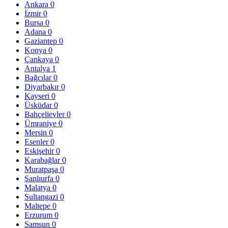
Ankara
0
İzmir
0
Bursa
0
Adana
0
Gaziantep
0
Konya
0
Çankaya
0
Antalya
1
Bağcılar
0
Diyarbakır
0
Kayseri
0
Üsküdar
0
Bahçelievler
0
Ümraniye
0
Mersin
0
Esenler
0
Eskişehir
0
Karabağlar
0
Muratpaşa
0
Şanlıurfa
0
Malatya
0
Sultangazi
0
Maltepe
0
Erzurum
0
Samsun
0