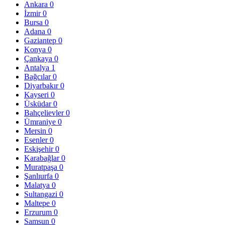
Ankara
0
İzmir
0
Bursa
0
Adana
0
Gaziantep
0
Konya
0
Çankaya
0
Antalya
1
Bağcılar
0
Diyarbakır
0
Kayseri
0
Üsküdar
0
Bahçelievler
0
Ümraniye
0
Mersin
0
Esenler
0
Eskişehir
0
Karabağlar
0
Muratpaşa
0
Şanlıurfa
0
Malatya
0
Sultangazi
0
Maltepe
0
Erzurum
0
Samsun
0