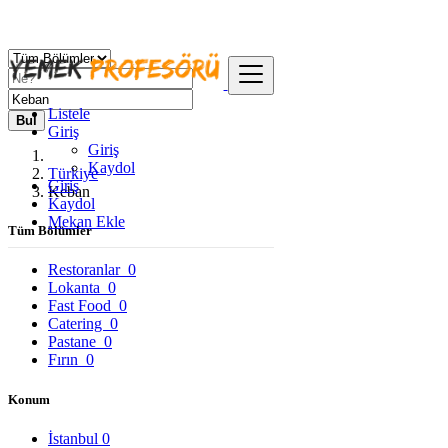
Listele
Bul
Giriş
Giriş
Kaydol
Türkiye
Giriş
Keban
Kaydol
Mekan Ekle
Tüm Bölümler
Restoranlar
0
Lokanta
0
Fast Food
0
Catering
0
Pastane
0
Fırın
0
Konum
İstanbul
0