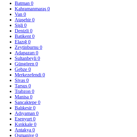
Batman
0
Kahramanmaraş
0
Van
0
Ataşehir
0
Şişli
0
Denizli
0
Batikent
0
Elazığ
0
Zeytinburnu
0
Adapazarı
0
Sultanbeyli
0
Güngören
0
Gebze
0
Merkezefendi
0
Sivas
0
Tarsus
0
Trabzon
0
Manisa
0
Sancaktepe
0
Balıkesir
0
Adıyaman
0
Esenyurt
0
Kırıkkale
0
Antakya
0
Osmaniye
0