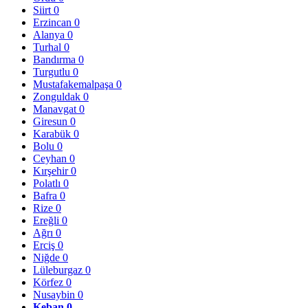
Siirt
0
Erzincan
0
Alanya
0
Turhal
0
Bandırma
0
Turgutlu
0
Mustafakemalpaşa
0
Zonguldak
0
Manavgat
0
Giresun
0
Karabük
0
Bolu
0
Ceyhan
0
Kırşehir
0
Polatlı
0
Bafra
0
Rize
0
Ereğli
0
Ağrı
0
Erciş
0
Niğde
0
Lüleburgaz
0
Körfez
0
Nusaybin
0
Keban
0