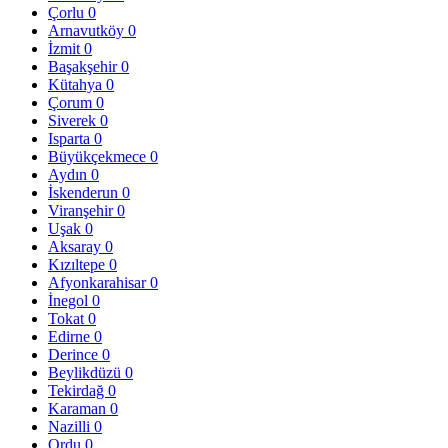
Çorlu
0
Arnavutköy
0
İzmit
0
Başakşehir
0
Kütahya
0
Çorum
0
Siverek
0
Isparta
0
Büyükçekmece
0
Aydın
0
İskenderun
0
Viranşehir
0
Uşak
0
Aksaray
0
Kızıltepe
0
Afyonkarahisar
0
İnegol
0
Tokat
0
Edirne
0
Derince
0
Beylikdüzü
0
Tekirdağ
0
Karaman
0
Nazilli
0
Ordu
0