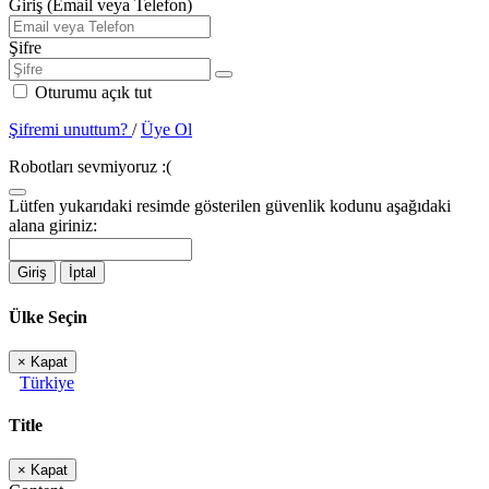
Giriş (Email veya Telefon)
Şifre
Oturumu açık tut
Şifremi unuttum?
/
Üye Ol
Robotları sevmiyoruz :(
Lütfen yukarıdaki resimde gösterilen güvenlik kodunu aşağıdaki
alana giriniz:
Giriş
İptal
Ülke Seçin
×
Kapat
Türkiye
Title
×
Kapat