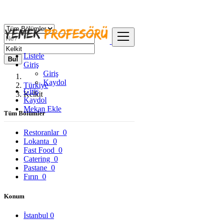
Listele
Bul
Giriş
Giriş
Kaydol
Türkiye
Giriş
Kelkit
Kaydol
Mekan Ekle
Tüm Bölümler
Restoranlar
0
Lokanta
0
Fast Food
0
Catering
0
Pastane
0
Fırın
0
Konum
İstanbul
0