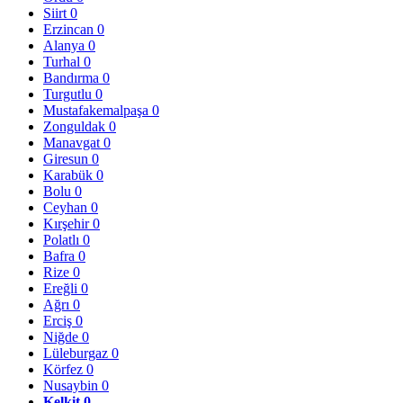
Siirt
0
Erzincan
0
Alanya
0
Turhal
0
Bandırma
0
Turgutlu
0
Mustafakemalpaşa
0
Zonguldak
0
Manavgat
0
Giresun
0
Karabük
0
Bolu
0
Ceyhan
0
Kırşehir
0
Polatlı
0
Bafra
0
Rize
0
Ereğli
0
Ağrı
0
Erciş
0
Niğde
0
Lüleburgaz
0
Körfez
0
Nusaybin
0
Kelkit
0