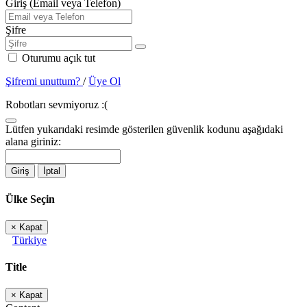
Giriş (Email veya Telefon)
Şifre
Oturumu açık tut
Şifremi unuttum?
/
Üye Ol
Robotları sevmiyoruz :(
Lütfen yukarıdaki resimde gösterilen güvenlik kodunu aşağıdaki
alana giriniz:
Giriş
İptal
Ülke Seçin
×
Kapat
Türkiye
Title
×
Kapat