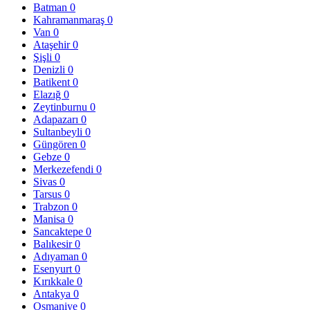
Batman
0
Kahramanmaraş
0
Van
0
Ataşehir
0
Şişli
0
Denizli
0
Batikent
0
Elazığ
0
Zeytinburnu
0
Adapazarı
0
Sultanbeyli
0
Güngören
0
Gebze
0
Merkezefendi
0
Sivas
0
Tarsus
0
Trabzon
0
Manisa
0
Sancaktepe
0
Balıkesir
0
Adıyaman
0
Esenyurt
0
Kırıkkale
0
Antakya
0
Osmaniye
0