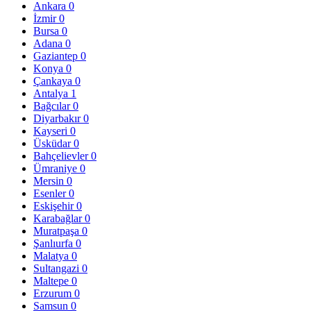
Ankara
0
İzmir
0
Bursa
0
Adana
0
Gaziantep
0
Konya
0
Çankaya
0
Antalya
1
Bağcılar
0
Diyarbakır
0
Kayseri
0
Üsküdar
0
Bahçelievler
0
Ümraniye
0
Mersin
0
Esenler
0
Eskişehir
0
Karabağlar
0
Muratpaşa
0
Şanlıurfa
0
Malatya
0
Sultangazi
0
Maltepe
0
Erzurum
0
Samsun
0