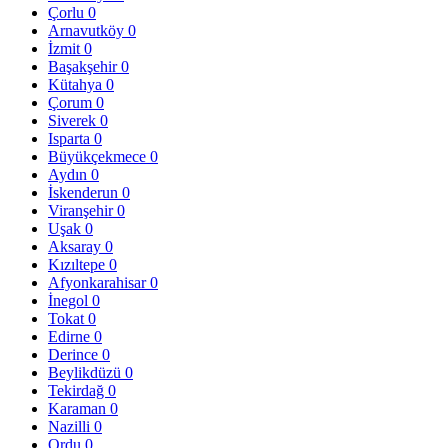
Çorlu
0
Arnavutköy
0
İzmit
0
Başakşehir
0
Kütahya
0
Çorum
0
Siverek
0
Isparta
0
Büyükçekmece
0
Aydın
0
İskenderun
0
Viranşehir
0
Uşak
0
Aksaray
0
Kızıltepe
0
Afyonkarahisar
0
İnegol
0
Tokat
0
Edirne
0
Derince
0
Beylikdüzü
0
Tekirdağ
0
Karaman
0
Nazilli
0
Ordu
0