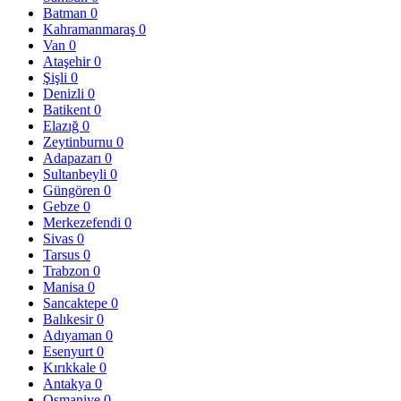
Batman
0
Kahramanmaraş
0
Van
0
Ataşehir
0
Şişli
0
Denizli
0
Batikent
0
Elazığ
0
Zeytinburnu
0
Adapazarı
0
Sultanbeyli
0
Güngören
0
Gebze
0
Merkezefendi
0
Sivas
0
Tarsus
0
Trabzon
0
Manisa
0
Sancaktepe
0
Balıkesir
0
Adıyaman
0
Esenyurt
0
Kırıkkale
0
Antakya
0
Osmaniye
0