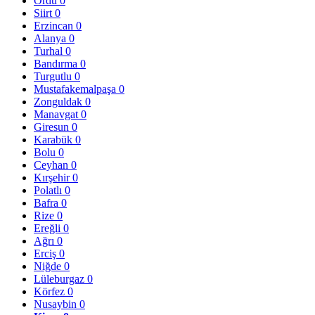
Ordu
0
Siirt
0
Erzincan
0
Alanya
0
Turhal
0
Bandırma
0
Turgutlu
0
Mustafakemalpaşa
0
Zonguldak
0
Manavgat
0
Giresun
0
Karabük
0
Bolu
0
Ceyhan
0
Kırşehir
0
Polatlı
0
Bafra
0
Rize
0
Ereğli
0
Ağrı
0
Erciş
0
Niğde
0
Lüleburgaz
0
Körfez
0
Nusaybin
0