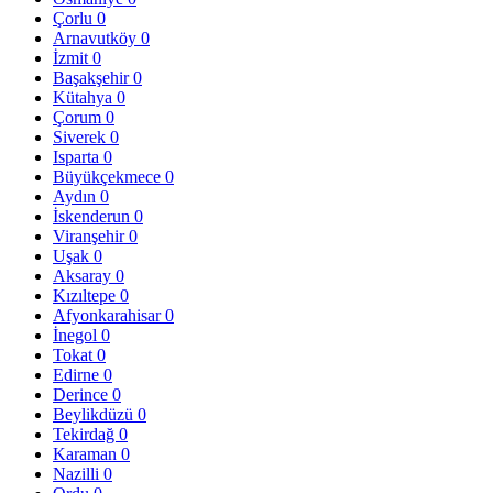
Çorlu
0
Arnavutköy
0
İzmit
0
Başakşehir
0
Kütahya
0
Çorum
0
Siverek
0
Isparta
0
Büyükçekmece
0
Aydın
0
İskenderun
0
Viranşehir
0
Uşak
0
Aksaray
0
Kızıltepe
0
Afyonkarahisar
0
İnegol
0
Tokat
0
Edirne
0
Derince
0
Beylikdüzü
0
Tekirdağ
0
Karaman
0
Nazilli
0