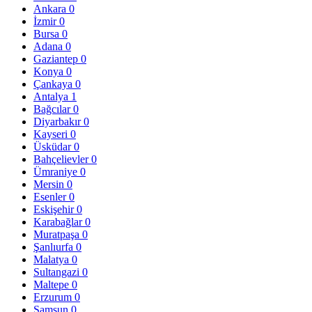
Ankara
0
İzmir
0
Bursa
0
Adana
0
Gaziantep
0
Konya
0
Çankaya
0
Antalya
1
Bağcılar
0
Diyarbakır
0
Kayseri
0
Üsküdar
0
Bahçelievler
0
Ümraniye
0
Mersin
0
Esenler
0
Eskişehir
0
Karabağlar
0
Muratpaşa
0
Şanlıurfa
0
Malatya
0
Sultangazi
0
Maltepe
0
Erzurum
0
Samsun
0