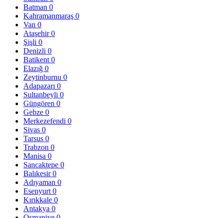
Batman
0
Kahramanmaraş
0
Van
0
Ataşehir
0
Şişli
0
Denizli
0
Batikent
0
Elazığ
0
Zeytinburnu
0
Adapazarı
0
Sultanbeyli
0
Güngören
0
Gebze
0
Merkezefendi
0
Sivas
0
Tarsus
0
Trabzon
0
Manisa
0
Sancaktepe
0
Balıkesir
0
Adıyaman
0
Esenyurt
0
Kırıkkale
0
Antakya
0
Osmaniye
0