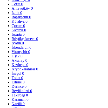
Çorlu
0
Arnavutköy
0
İzmit
0
Başakşehir
0
Kütahya
0
Çorum
0
Siverek
0
Isparta
0
Büyükçekmece
0
Aydın
0
İskenderun
0
Viranşehir
0
Uşak
0
Aksaray
0
Kızıltepe
0
Afyonkarahisar
0
İnegol
0
Tokat
0
Edirne
0
Derince
0
Beylikdüzü
0
Tekirdağ
0
Karaman
0
Nazilli
0