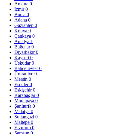
Ankara
0
İzmir
0
Bursa
0
Adana
0
Gaziantep
0
Konya
0
Çankaya
0
Antalya
1
Bağcılar
0
Diyarbakır
0
Kayseri
0
Üsküdar
0
Bahçelievler
0
Ümraniye
0
Mersin
0
Esenler
0
Eskişehir
0
Karabağlar
0
Muratpaşa
0
Şanlıurfa
0
Malatya
0
Sultangazi
0
Maltepe
0
Erzurum
0
Samsun
0