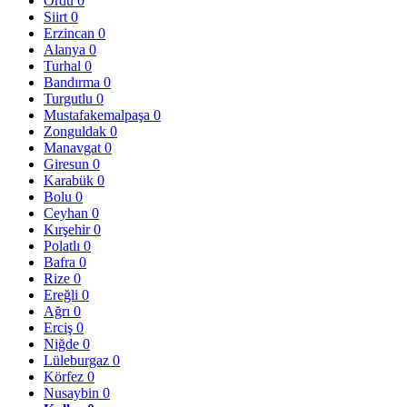
Ordu
0
Siirt
0
Erzincan
0
Alanya
0
Turhal
0
Bandırma
0
Turgutlu
0
Mustafakemalpaşa
0
Zonguldak
0
Manavgat
0
Giresun
0
Karabük
0
Bolu
0
Ceyhan
0
Kırşehir
0
Polatlı
0
Bafra
0
Rize
0
Ereğli
0
Ağrı
0
Erciş
0
Niğde
0
Lüleburgaz
0
Körfez
0
Nusaybin
0