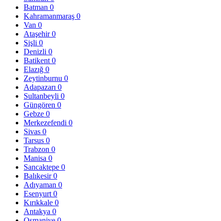
Batman
0
Kahramanmaraş
0
Van
0
Ataşehir
0
Şişli
0
Denizli
0
Batikent
0
Elazığ
0
Zeytinburnu
0
Adapazarı
0
Sultanbeyli
0
Güngören
0
Gebze
0
Merkezefendi
0
Sivas
0
Tarsus
0
Trabzon
0
Manisa
0
Sancaktepe
0
Balıkesir
0
Adıyaman
0
Esenyurt
0
Kırıkkale
0
Antakya
0
Osmaniye
0