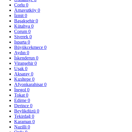
Çorlu
0
Arnavutköy
0
İzmit
0
Başakşehir
0
Kütahya
0
Çorum
0
Siverek
0
Isparta
0
Büyükçekmece
0
Aydın
0
İskenderun
0
Viranşehir
0
Uşak
0
Aksaray
0
Kızıltepe
0
Afyonkarahisar
0
İnegol
0
Tokat
0
Edirne
0
Derince
0
Beylikdüzü
0
Tekirdağ
0
Karaman
0
Nazilli
0