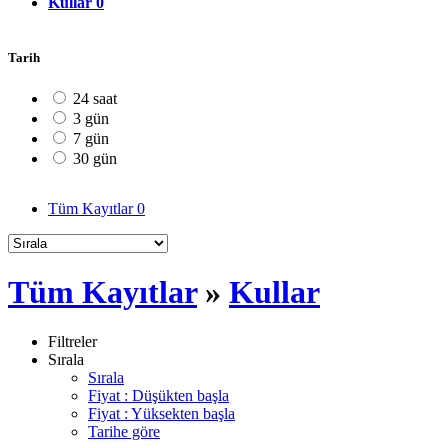
Kullar
0
Tarih
24 saat
3 gün
7 gün
30 gün
Tüm Kayıtlar
0
Tüm Kayıtlar
»
Kullar
Filtreler
Sırala
Sırala
Fiyat : Düşükten başla
Fiyat : Yüksekten başla
Tarihe göre