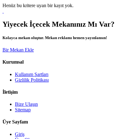
Henüz bu kritere uyan bir kayıt yok.
Yiyecek İçecek Mekanınız Mı Var?
Kolayca mekan oluştur. Mekan reklamı hemen yayınlansın!
Bir Mekan Ekle
Kurumsal
Kullanım Şartları
Gizlilik Politikası
İletişim
Bize Ulaşın
Sitemap
Üye Sayfam
Giriş