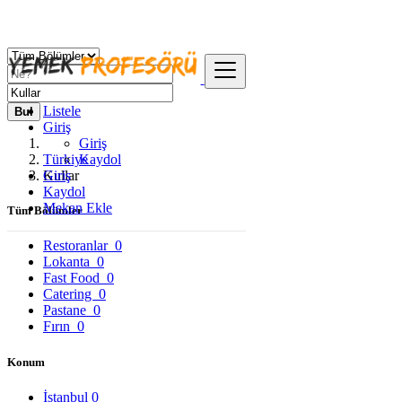
Listele
Bul
Giriş
Giriş
Türkiye
Kaydol
Giriş
Kullar
Kaydol
Mekan Ekle
Tüm Bölümler
Restoranlar
0
Lokanta
0
Fast Food
0
Catering
0
Pastane
0
Fırın
0
Konum
İstanbul
0