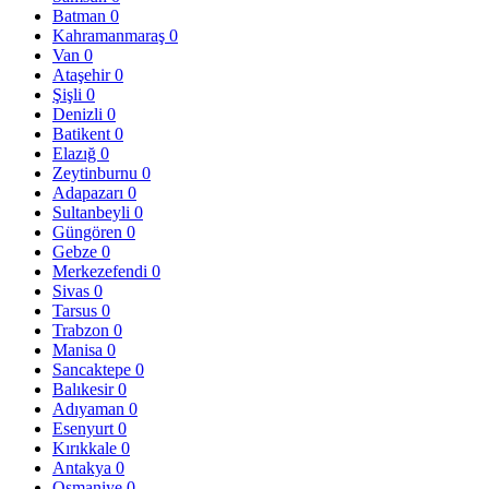
Batman
0
Kahramanmaraş
0
Van
0
Ataşehir
0
Şişli
0
Denizli
0
Batikent
0
Elazığ
0
Zeytinburnu
0
Adapazarı
0
Sultanbeyli
0
Güngören
0
Gebze
0
Merkezefendi
0
Sivas
0
Tarsus
0
Trabzon
0
Manisa
0
Sancaktepe
0
Balıkesir
0
Adıyaman
0
Esenyurt
0
Kırıkkale
0
Antakya
0
Osmaniye
0