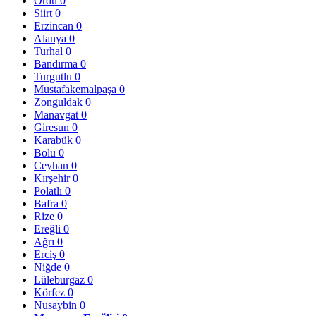
Ordu
0
Siirt
0
Erzincan
0
Alanya
0
Turhal
0
Bandırma
0
Turgutlu
0
Mustafakemalpaşa
0
Zonguldak
0
Manavgat
0
Giresun
0
Karabük
0
Bolu
0
Ceyhan
0
Kırşehir
0
Polatlı
0
Bafra
0
Rize
0
Ereğli
0
Ağrı
0
Erciş
0
Niğde
0
Lüleburgaz
0
Körfez
0
Nusaybin
0