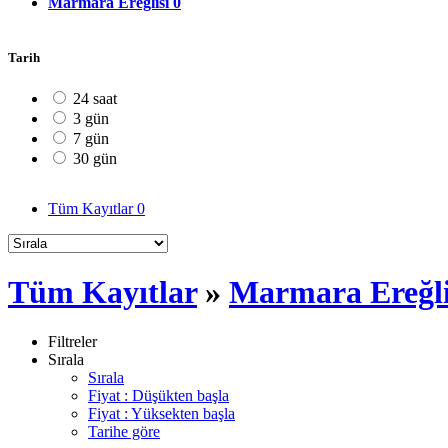
Marmara Ereğlisi
0
Tarih
24 saat
3 gün
7 gün
30 gün
Tüm Kayıtlar
0
Tüm Kayıtlar
»
Marmara Ereğli
Filtreler
Sırala
Sırala
Fiyat : Düşükten başla
Fiyat : Yüksekten başla
Tarihe göre