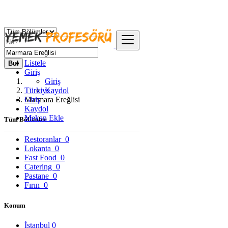
Listele
Bul
Giriş
Giriş
Türkiye
Kaydol
Giriş
Marmara Ereğlisi
Kaydol
Mekan Ekle
Tüm Bölümler
Restoranlar
0
Lokanta
0
Fast Food
0
Catering
0
Pastane
0
Fırın
0
Konum
İstanbul
0