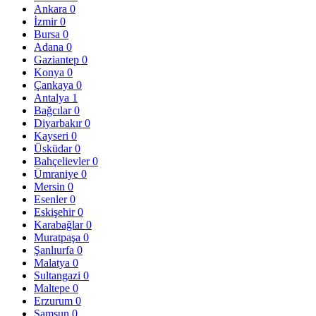
Ankara
0
İzmir
0
Bursa
0
Adana
0
Gaziantep
0
Konya
0
Çankaya
0
Antalya
1
Bağcılar
0
Diyarbakır
0
Kayseri
0
Üsküdar
0
Bahçelievler
0
Ümraniye
0
Mersin
0
Esenler
0
Eskişehir
0
Karabağlar
0
Muratpaşa
0
Şanlıurfa
0
Malatya
0
Sultangazi
0
Maltepe
0
Erzurum
0
Samsun
0