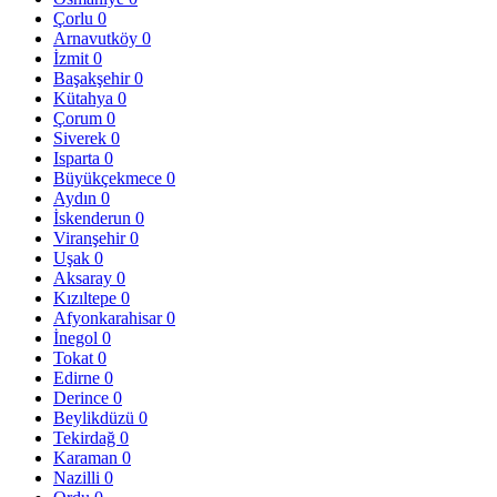
Çorlu
0
Arnavutköy
0
İzmit
0
Başakşehir
0
Kütahya
0
Çorum
0
Siverek
0
Isparta
0
Büyükçekmece
0
Aydın
0
İskenderun
0
Viranşehir
0
Uşak
0
Aksaray
0
Kızıltepe
0
Afyonkarahisar
0
İnegol
0
Tokat
0
Edirne
0
Derince
0
Beylikdüzü
0
Tekirdağ
0
Karaman
0
Nazilli
0