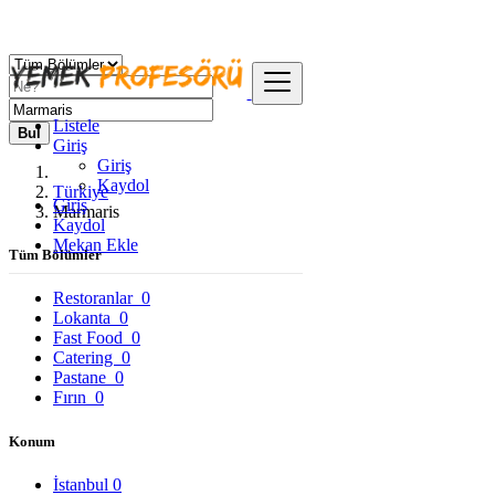
Listele
Bul
Giriş
Giriş
Kaydol
Türkiye
Giriş
Marmaris
Kaydol
Mekan Ekle
Tüm Bölümler
Restoranlar
0
Lokanta
0
Fast Food
0
Catering
0
Pastane
0
Fırın
0
Konum
İstanbul
0