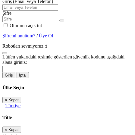
Giriş (Email veya Telefon)
Şifre
Oturumu açık tut
Şifremi unuttum?
/
Üye Ol
Robotları sevmiyoruz :(
Lütfen yukarıdaki resimde gösterilen güvenlik kodunu aşağıdaki
alana giriniz:
Giriş
İptal
Ülke Seçin
×
Kapat
Türkiye
Title
×
Kapat