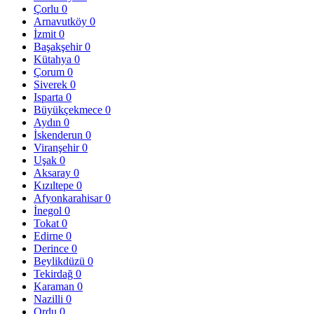
Çorlu
0
Arnavutköy
0
İzmit
0
Başakşehir
0
Kütahya
0
Çorum
0
Siverek
0
Isparta
0
Büyükçekmece
0
Aydın
0
İskenderun
0
Viranşehir
0
Uşak
0
Aksaray
0
Kızıltepe
0
Afyonkarahisar
0
İnegol
0
Tokat
0
Edirne
0
Derince
0
Beylikdüzü
0
Tekirdağ
0
Karaman
0
Nazilli
0
Ordu
0