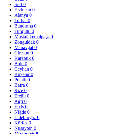
Siirt
0
Erzincan
0
Alanya
0
Turhal
0
Bandırma
0
Turgutlu
0
Mustafakemalpaşa
0
Zonguldak
0
Manavgat
0
Giresun
0
Karabük
0
Bolu
0
Ceyhan
0
Kırşehir
0
Polatlı
0
Bafra
0
Rize
0
Ereğli
0
Ağrı
0
Erciş
0
Niğde
0
Lüleburgaz
0
Körfez
0
Nusaybin
0
Marmaris
0