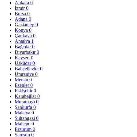
Ankara
0
İzmir
0
Bursa
0
Adana
0
Gaziantep
0
Konya
0
Çankaya
0
Antalya
1
Bağcılar
0
Diyarbakır
0
Kayseri
0
Üsküdar
0
Bahçelievler
0
Ümraniye
0
Mersin
0
Esenler
0
Eskişehir
0
Karabağlar
0
Muratpaşa
0
Şanlıurfa
0
Malatya
0
Sultangazi
0
Maltepe
0
Erzurum
0
Samsun
0