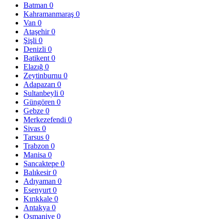
Batman
0
Kahramanmaraş
0
Van
0
Ataşehir
0
Şişli
0
Denizli
0
Batikent
0
Elazığ
0
Zeytinburnu
0
Adapazarı
0
Sultanbeyli
0
Güngören
0
Gebze
0
Merkezefendi
0
Sivas
0
Tarsus
0
Trabzon
0
Manisa
0
Sancaktepe
0
Balıkesir
0
Adıyaman
0
Esenyurt
0
Kırıkkale
0
Antakya
0
Osmaniye
0