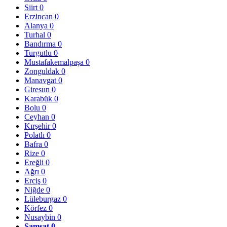
Siirt
0
Erzincan
0
Alanya
0
Turhal
0
Bandırma
0
Turgutlu
0
Mustafakemalpaşa
0
Zonguldak
0
Manavgat
0
Giresun
0
Karabük
0
Bolu
0
Ceyhan
0
Kırşehir
0
Polatlı
0
Bafra
0
Rize
0
Ereğli
0
Ağrı
0
Erciş
0
Niğde
0
Lüleburgaz
0
Körfez
0
Nusaybin
0
Samsat
0