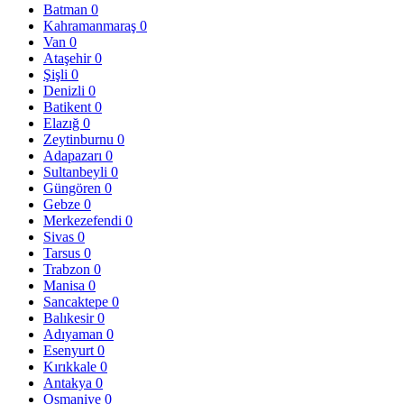
Batman
0
Kahramanmaraş
0
Van
0
Ataşehir
0
Şişli
0
Denizli
0
Batikent
0
Elazığ
0
Zeytinburnu
0
Adapazarı
0
Sultanbeyli
0
Güngören
0
Gebze
0
Merkezefendi
0
Sivas
0
Tarsus
0
Trabzon
0
Manisa
0
Sancaktepe
0
Balıkesir
0
Adıyaman
0
Esenyurt
0
Kırıkkale
0
Antakya
0
Osmaniye
0