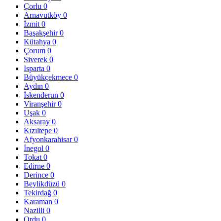
Çorlu
0
Arnavutköy
0
İzmit
0
Başakşehir
0
Kütahya
0
Çorum
0
Siverek
0
Isparta
0
Büyükçekmece
0
Aydın
0
İskenderun
0
Viranşehir
0
Uşak
0
Aksaray
0
Kızıltepe
0
Afyonkarahisar
0
İnegol
0
Tokat
0
Edirne
0
Derince
0
Beylikdüzü
0
Tekirdağ
0
Karaman
0
Nazilli
0
Ordu
0