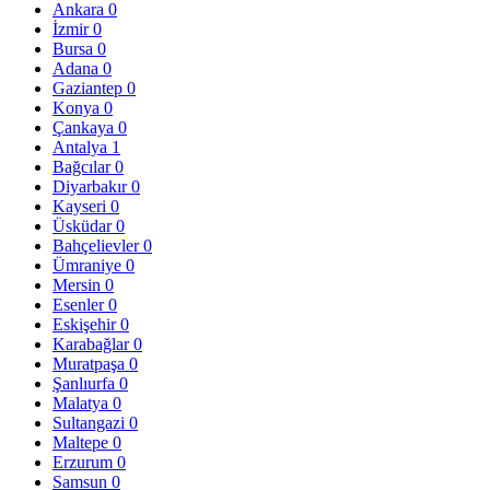
Ankara
0
İzmir
0
Bursa
0
Adana
0
Gaziantep
0
Konya
0
Çankaya
0
Antalya
1
Bağcılar
0
Diyarbakır
0
Kayseri
0
Üsküdar
0
Bahçelievler
0
Ümraniye
0
Mersin
0
Esenler
0
Eskişehir
0
Karabağlar
0
Muratpaşa
0
Şanlıurfa
0
Malatya
0
Sultangazi
0
Maltepe
0
Erzurum
0
Samsun
0