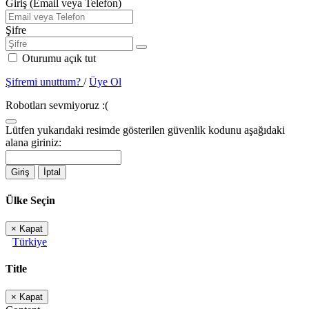
Giriş (Email veya Telefon)
Şifre
Oturumu açık tut
Şifremi unuttum?
/
Üye Ol
Robotları sevmiyoruz :(
Lütfen yukarıdaki resimde gösterilen güvenlik kodunu aşağıdaki
alana giriniz:
Giriş
İptal
Ülke Seçin
×
Kapat
Türkiye
Title
×
Kapat