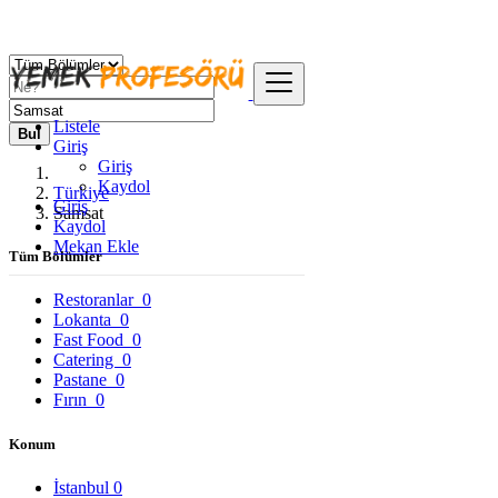
Listele
Bul
Giriş
Giriş
Kaydol
Türkiye
Giriş
Samsat
Kaydol
Mekan Ekle
Tüm Bölümler
Restoranlar
0
Lokanta
0
Fast Food
0
Catering
0
Pastane
0
Fırın
0
Konum
İstanbul
0