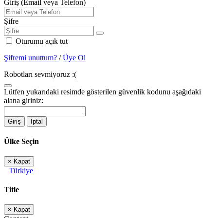
Giriş (Email veya Telefon)
Şifre
Oturumu açık tut
Şifremi unuttum?
/
Üye Ol
Robotları sevmiyoruz :(
Lütfen yukarıdaki resimde gösterilen güvenlik kodunu aşağıdaki
alana giriniz:
Giriş
İptal
Ülke Seçin
×
Kapat
Türkiye
Title
×
Kapat