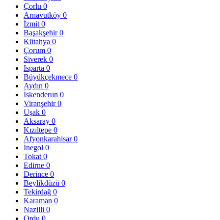
Çorlu
0
Arnavutköy
0
İzmit
0
Başakşehir
0
Kütahya
0
Çorum
0
Siverek
0
Isparta
0
Büyükçekmece
0
Aydın
0
İskenderun
0
Viranşehir
0
Uşak
0
Aksaray
0
Kızıltepe
0
Afyonkarahisar
0
İnegol
0
Tokat
0
Edirne
0
Derince
0
Beylikdüzü
0
Tekirdağ
0
Karaman
0
Nazilli
0
Ordu
0