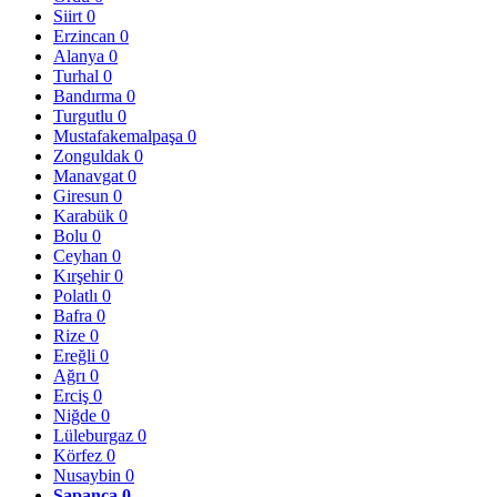
Siirt
0
Erzincan
0
Alanya
0
Turhal
0
Bandırma
0
Turgutlu
0
Mustafakemalpaşa
0
Zonguldak
0
Manavgat
0
Giresun
0
Karabük
0
Bolu
0
Ceyhan
0
Kırşehir
0
Polatlı
0
Bafra
0
Rize
0
Ereğli
0
Ağrı
0
Erciş
0
Niğde
0
Lüleburgaz
0
Körfez
0
Nusaybin
0
Sapanca
0