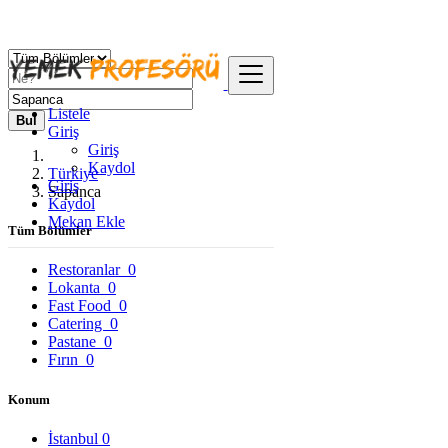
Listele
Bul
Giriş
Giriş
Kaydol
Türkiye
Giriş
Sapanca
Kaydol
Mekan Ekle
Tüm Bölümler
Restoranlar
0
Lokanta
0
Fast Food
0
Catering
0
Pastane
0
Fırın
0
Konum
İstanbul
0