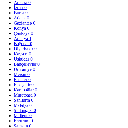
Ankara
0
İzmir
0
Bursa
0
Adana
0
Gaziantep
0
Konya
0
Çankaya
0
Antalya
1
Bağcılar
0
Diyarbakır
0
Kayseri
0
Üsküdar
0
Bahçelievler
0
Ümraniye
0
Mersin
0
Esenler
0
Eskişehir
0
Karabağlar
0
Muratpaşa
0
Şanlıurfa
0
Malatya
0
Sultangazi
0
Maltepe
0
Erzurum
0
Samsun
0