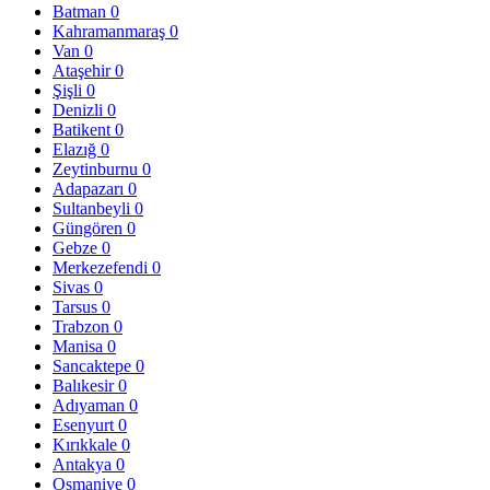
Batman
0
Kahramanmaraş
0
Van
0
Ataşehir
0
Şişli
0
Denizli
0
Batikent
0
Elazığ
0
Zeytinburnu
0
Adapazarı
0
Sultanbeyli
0
Güngören
0
Gebze
0
Merkezefendi
0
Sivas
0
Tarsus
0
Trabzon
0
Manisa
0
Sancaktepe
0
Balıkesir
0
Adıyaman
0
Esenyurt
0
Kırıkkale
0
Antakya
0
Osmaniye
0