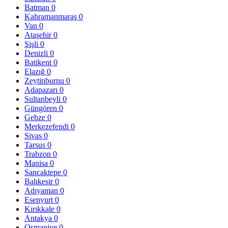
Batman
0
Kahramanmaraş
0
Van
0
Ataşehir
0
Şişli
0
Denizli
0
Batikent
0
Elazığ
0
Zeytinburnu
0
Adapazarı
0
Sultanbeyli
0
Güngören
0
Gebze
0
Merkezefendi
0
Sivas
0
Tarsus
0
Trabzon
0
Manisa
0
Sancaktepe
0
Balıkesir
0
Adıyaman
0
Esenyurt
0
Kırıkkale
0
Antakya
0
Osmaniye
0