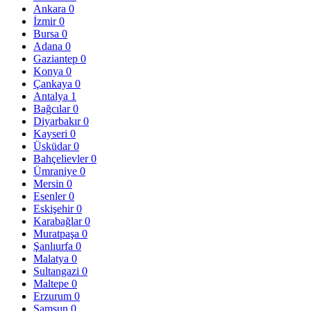
Ankara
0
İzmir
0
Bursa
0
Adana
0
Gaziantep
0
Konya
0
Çankaya
0
Antalya
1
Bağcılar
0
Diyarbakır
0
Kayseri
0
Üsküdar
0
Bahçelievler
0
Ümraniye
0
Mersin
0
Esenler
0
Eskişehir
0
Karabağlar
0
Muratpaşa
0
Şanlıurfa
0
Malatya
0
Sultangazi
0
Maltepe
0
Erzurum
0
Samsun
0