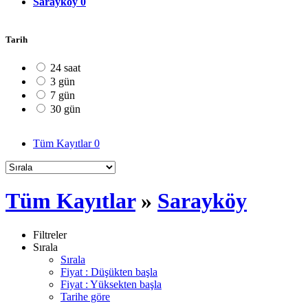
Sarayköy
0
Tarih
24 saat
3 gün
7 gün
30 gün
Tüm Kayıtlar
0
Tüm Kayıtlar
»
Sarayköy
Filtreler
Sırala
Sırala
Fiyat : Düşükten başla
Fiyat : Yüksekten başla
Tarihe göre