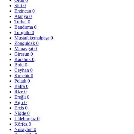
Ordu
0
Siirt
0
Erzincan
0
Alanya
0
Turhal
0
Bandırma
0
Turgutlu
0
Mustafakemalpaşa
0
Zonguldak
0
Manavgat
0
Giresun
0
Karabük
0
Bolu
0
Ceyhan
0
Kırşehir
0
Polatlı
0
Bafra
0
Rize
0
Ereğli
0
Ağrı
0
Erciş
0
Niğde
0
Lüleburgaz
0
Körfez
0
Nusaybin
0