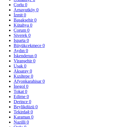
Çorlu
0
Arnavutköy
0
İzmit
0
Başakşehir
0
Kütahya
0
Çorum
0
Siverek
0
Isparta
0
Büyükçekmece
0
Aydın
0
İskenderun
0
Viranşehir
0
Uşak
0
Aksaray
0
Kızıltepe
0
Afyonkarahisar
0
İnegol
0
Tokat
0
Edirne
0
Derince
0
Beylikdüzü
0
Tekirdağ
0
Karaman
0
Nazilli
0