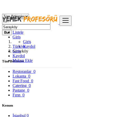
Listele
Bul
Giriş
Giriş
Türkiye
Kaydol
Giriş
Sarayköy
Kaydol
Mekan Ekle
Tüm Bölümler
Restoranlar
0
Lokanta
0
Fast Food
0
Catering
0
Pastane
0
Fırın
0
Konum
İstanbul
0