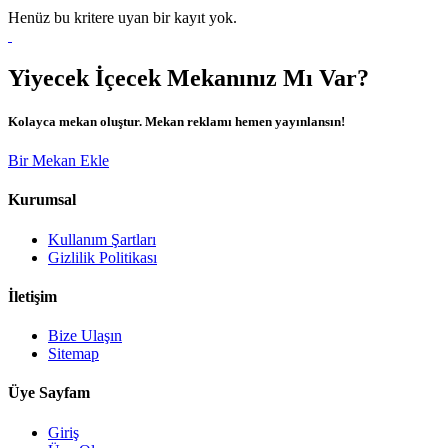
Henüz bu kritere uyan bir kayıt yok.
Yiyecek İçecek Mekanınız Mı Var?
Kolayca mekan oluştur. Mekan reklamı hemen yayınlansın!
Bir Mekan Ekle
Kurumsal
Kullanım Şartları
Gizlilik Politikası
İletişim
Bize Ulaşın
Sitemap
Üye Sayfam
Giriş