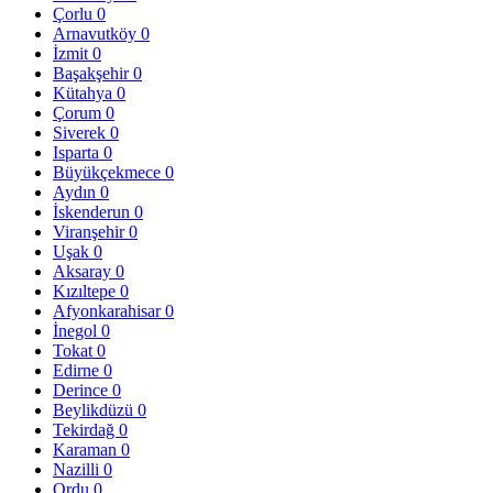
Çorlu
0
Arnavutköy
0
İzmit
0
Başakşehir
0
Kütahya
0
Çorum
0
Siverek
0
Isparta
0
Büyükçekmece
0
Aydın
0
İskenderun
0
Viranşehir
0
Uşak
0
Aksaray
0
Kızıltepe
0
Afyonkarahisar
0
İnegol
0
Tokat
0
Edirne
0
Derince
0
Beylikdüzü
0
Tekirdağ
0
Karaman
0
Nazilli
0
Ordu
0