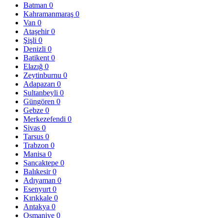
Batman
0
Kahramanmaraş
0
Van
0
Ataşehir
0
Şişli
0
Denizli
0
Batikent
0
Elazığ
0
Zeytinburnu
0
Adapazarı
0
Sultanbeyli
0
Güngören
0
Gebze
0
Merkezefendi
0
Sivas
0
Tarsus
0
Trabzon
0
Manisa
0
Sancaktepe
0
Balıkesir
0
Adıyaman
0
Esenyurt
0
Kırıkkale
0
Antakya
0
Osmaniye
0