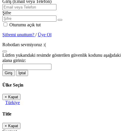
Giriş (Email veya Telefon)
Şifre
Oturumu açık tut
Şifremi unuttum?
/
Üye Ol
Robotları sevmiyoruz :(
Lütfen yukarıdaki resimde gösterilen güvenlik kodunu aşağıdaki
alana giriniz:
Giriş
İptal
Ülke Seçin
×
Kapat
Türkiye
Title
×
Kapat