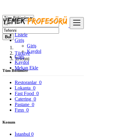
Listele
Bul
Giriş
Giriş
Kaydol
Türkiye
Giriş
Tefenni
Kaydol
Mekan Ekle
Tüm Bölümler
Restoranlar
0
Lokanta
0
Fast Food
0
Catering
0
Pastane
0
Fırın
0
Konum
İstanbul
0