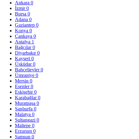
Ankara
0
İzmir
0
Bursa
0
Adana
0
Gaziantep
0
Konya
0
Çankaya
0
Antalya
1
Bağcılar
0
Diyarbakır
0
Kayseri
0
Üsküdar
0
Bahçelievler
0
Ümraniye
0
Mersin
0
Esenler
0
Eskişehir
0
Karabağlar
0
Muratpaşa
0
Şanlıurfa
0
Malatya
0
Sultangazi
0
Maltepe
0
Erzurum
0
Samsun
0