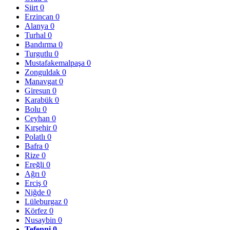
Siirt
0
Erzincan
0
Alanya
0
Turhal
0
Bandırma
0
Turgutlu
0
Mustafakemalpaşa
0
Zonguldak
0
Manavgat
0
Giresun
0
Karabük
0
Bolu
0
Ceyhan
0
Kırşehir
0
Polatlı
0
Bafra
0
Rize
0
Ereğli
0
Ağrı
0
Erciş
0
Niğde
0
Lüleburgaz
0
Körfez
0
Nusaybin
0
Tefenni
0