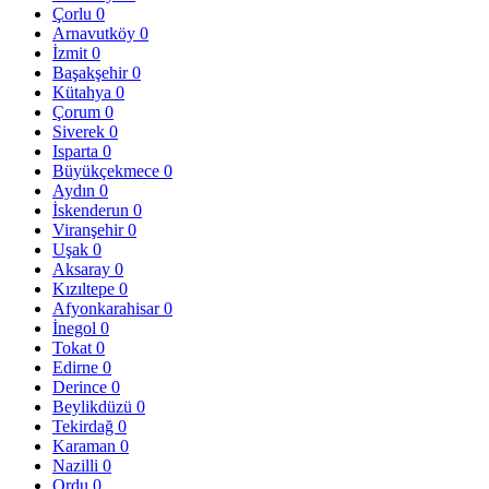
Çorlu
0
Arnavutköy
0
İzmit
0
Başakşehir
0
Kütahya
0
Çorum
0
Siverek
0
Isparta
0
Büyükçekmece
0
Aydın
0
İskenderun
0
Viranşehir
0
Uşak
0
Aksaray
0
Kızıltepe
0
Afyonkarahisar
0
İnegol
0
Tokat
0
Edirne
0
Derince
0
Beylikdüzü
0
Tekirdağ
0
Karaman
0
Nazilli
0
Ordu
0