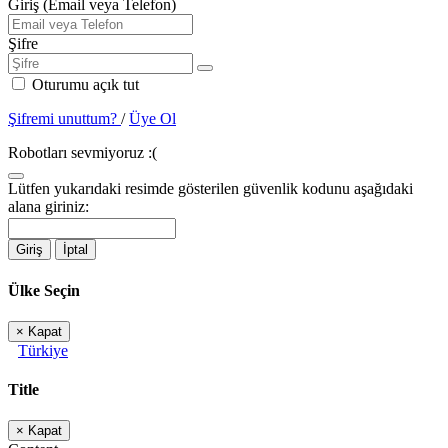
Giriş (Email veya Telefon)
Şifre
Oturumu açık tut
Şifremi unuttum?
/
Üye Ol
Robotları sevmiyoruz :(
Lütfen yukarıdaki resimde gösterilen güvenlik kodunu aşağıdaki
alana giriniz:
Giriş
İptal
Ülke Seçin
×
Kapat
Türkiye
Title
×
Kapat