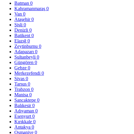
Batman
0
Kahramanmaraş
0
Van
0
Ataşehir
0
Şişli
0
Denizli
0
Batikent
0
Elazığ
0
Zeytinburnu
0
Adapazarı
0
Sultanbeyli
0
Güngören
0
Gebze
0
Merkezefendi
0
Sivas
0
Tarsus
0
Trabzon
0
Manisa
0
Sancaktepe
0
Balıkesir
0
Adıyaman
0
Esenyurt
0
Kırıkkale
0
Antakya
0
Osmaniye
0