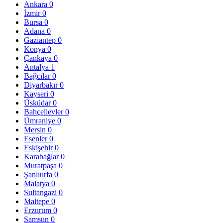
Ankara
0
İzmir
0
Bursa
0
Adana
0
Gaziantep
0
Konya
0
Çankaya
0
Antalya
1
Bağcılar
0
Diyarbakır
0
Kayseri
0
Üsküdar
0
Bahçelievler
0
Ümraniye
0
Mersin
0
Esenler
0
Eskişehir
0
Karabağlar
0
Muratpaşa
0
Şanlıurfa
0
Malatya
0
Sultangazi
0
Maltepe
0
Erzurum
0
Samsun
0