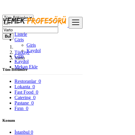
Listele
Bul
Giriş
Giriş
Kaydol
Türkiye
Giriş
Varto
Kaydol
Mekan Ekle
Tüm Bölümler
Restoranlar
0
Lokanta
0
Fast Food
0
Catering
0
Pastane
0
Fırın
0
Konum
İstanbul
0